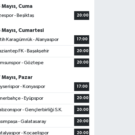
5 Mayıs, Cuma
zespor - Beşiktaş
20:00
6 Mayıs, Cumartesi
tih Karagümrük - Alanyaspor
17:00
ziantep FK - Başakşehir
20:00
msunspor - Göztepe
20:00
7 Mayıs, Pazar
yserispor - Konyaspor
17:00
nerbahçe - Eyüpspor
20:00
abzonspor - Gençlerbirliği S.K.
20:00
sımpaşa - Galatasaray
20:00
talyaspor - Kocaelispor
20:00