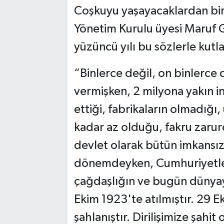
Coşkuyu yaşayacaklardan biri
Yönetim Kurulu üyesi Maruf G
yüzüncü yılı bu sözlerle kutla
“Binlerce değil, on binlerce 
vermişken, 2 milyona yakın in
ettiği, fabrikaların olmadığ
kadar az olduğu, fakru zarur
devlet olarak bütün imkansızl
dönemdeyken, Cumhuriyetle bi
çağdaşlığın ve bugün dünyay
Ekim 1923'te atılmıştır. 29 Eki
şahlanıştır. Dirilişimize şahi