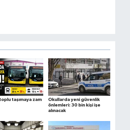
toplu taşımaya zam
Okullarda yeni güvenlik
önlemleri: 30 bin kişi işe
alınacak