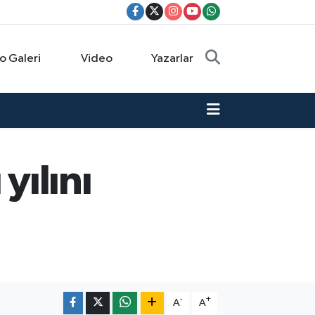
o Galeri
Video
Yazarlar
ılını
-
+
A
A