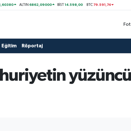
1,60380
6862,09000
14.598,00
79.591,74
ALTIN
BİST
BTC
Fot
Eğitim
Röportaj
uriyetin yüzüncü y