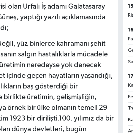
si olan Urfalı İş adamı Galatasaray
1
Ri
üneş, yaptığı yazılı açıklamasında
dı;
1
Fa
değil, yüz binlerce kahramanı şehit
Ga
sanın salgın hastalıklarla mücadele
Sa
ı, üretimin neredeyse yok denecek
et içinde geçen hayatların yaşandığı,
1
ıkların baş gösterdiği bir
Ka
rlikte üretimin, gelişmişliğin,
Fe
a örnek bir ülke olmanın temeli 29
Tr
m 1923 bir dirilişti.100. yılımız da bir
Ka
t olan dünya devletleri, bugün
An