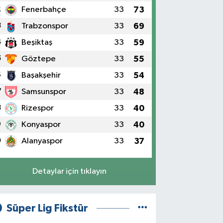
2
Fenerbahçe
33
73
3
Trabzonspor
33
69
4
Beşiktaş
33
59
5
Göztepe
33
55
6
Başakşehir
33
54
7
Samsunspor
33
48
8
Rizespor
33
40
9
Konyaspor
33
40
0
Alanyaspor
33
37
Detaylar için tıklayın
Süper Lig Fikstür