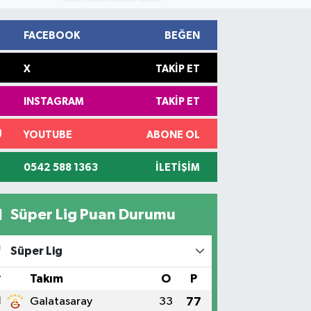
FACEBOOK
BEĞEN
X
TAKIP ET
INSTAGRAM
TAKIP ET
YOUTUBE
ABONE OL
0542 588 1363
İLETIŞIM
Süper Lig Puan Durumu
Süper Lig
#
Takım
O
P
1
Galatasaray
33
77