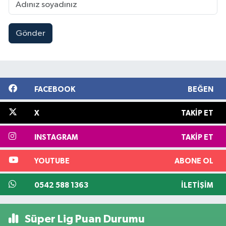
Gönder
FACEBOOK
BEĞEN
X
TAKIP ET
INSTAGRAM
TAKIP ET
YOUTUBE
ABONE OL
0542 588 1363
İLETIŞIM
Süper Lig Puan Durumu