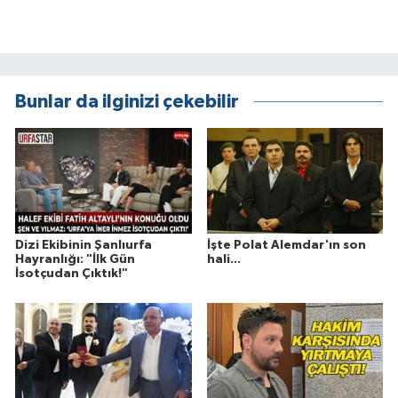
Bunlar da ilginizi çekebilir
Dizi Ekibinin Şanlıurfa
İşte Polat Alemdar'ın son
Hayranlığı: "İlk Gün
hali...
İsotçudan Çıktık!"