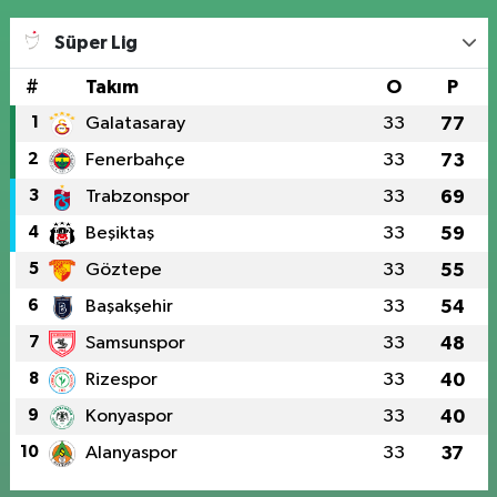
Süper Lig
#
Takım
O
P
1
Galatasaray
33
77
2
Fenerbahçe
33
73
3
Trabzonspor
33
69
4
Beşiktaş
33
59
5
Göztepe
33
55
6
Başakşehir
33
54
7
Samsunspor
33
48
8
Rizespor
33
40
9
Konyaspor
33
40
10
Alanyaspor
33
37