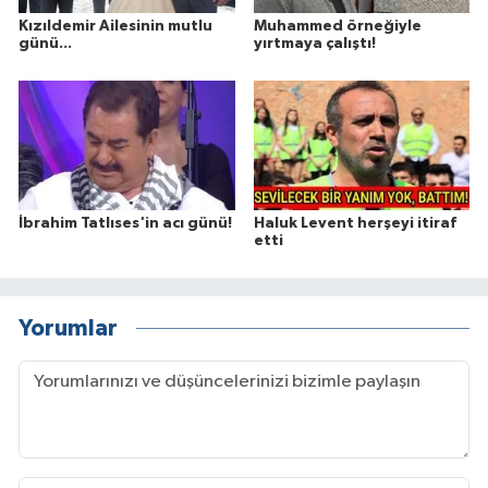
Kızıldemir Ailesinin mutlu
Muhammed örneğiyle
günü...
yırtmaya çalıştı!
İbrahim Tatlıses'in acı günü!
Haluk Levent herşeyi itiraf
etti
Yorumlar