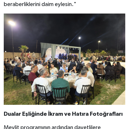
beraberliklerini daim eylesin."
​Dualar Eşliğinde İkram ve Hatıra Fotoğrafları
​Mevlit programının ardından davetlilere