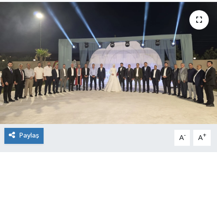
Paylaş
-
+
A
A