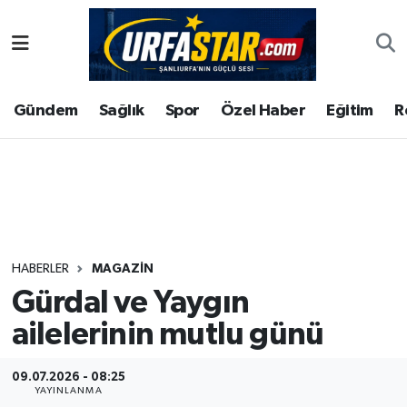
ASAYİS
Şanlıurfa Nöbetçi Eczaneler
Gündem
Sağlık
Spor
Özel Haber
Eğitim
R
ÇEVRE
Şanlıurfa Hava Durumu
DUNYA
Şanlıurfa Namaz Vakitleri
Eğitim
Şanlıurfa Trafik Yoğunluk Haritası
Ekonomi
Süper Lig Puan Durumu ve Fikstür
HABERLER
MAGAZIN
Gürdal ve Yaygın
Gündem
Tüm Manşetler
ailelerinin mutlu günü
Kültür
Son Dakika Haberleri
09.07.2026 - 08:25
Magazin
Haber Arşivi
YAYINLANMA