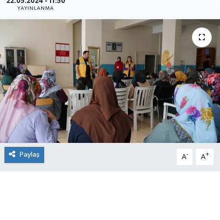
22.05.2024 - 11:50
YAYINLANMA
Paylaş
-
+
A
A