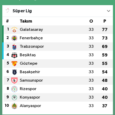
Süper Lig
#
Takım
O
P
1
Galatasaray
33
77
2
Fenerbahçe
33
73
3
Trabzonspor
33
69
4
Beşiktaş
33
59
5
Göztepe
33
55
6
Başakşehir
33
54
7
Samsunspor
33
48
8
Rizespor
33
40
9
Konyaspor
33
40
10
Alanyaspor
33
37