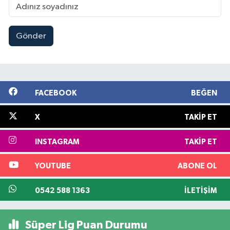
Gönder
FACEBOOK
BEĞEN
X
TAKIP ET
INSTAGRAM
TAKIP ET
YOUTUBE
ABONE OL
0542 588 1363
İLETIŞIM
Süper Lig Puan Durumu