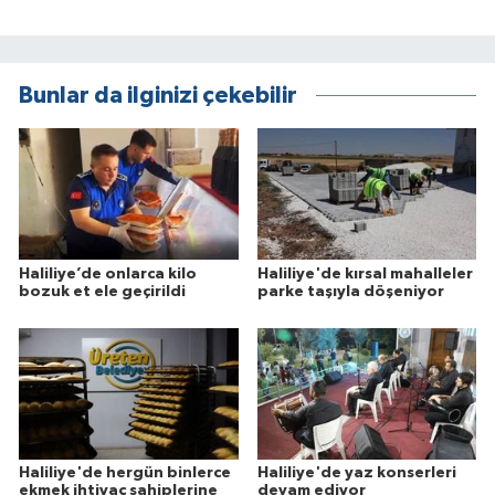
Bunlar da ilginizi çekebilir
Haliliye’de onlarca kilo
Haliliye'de kırsal mahalleler
bozuk et ele geçirildi
parke taşıyla döşeniyor
Haliliye'de hergün binlerce
Haliliye'de yaz konserleri
ekmek ihtiyaç sahiplerine
devam ediyor