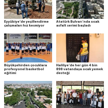
Eyyübiye’de yeşillendirme
Atatürk Bulvarı'nda sıcak
çalışmaları hız kesmiyor
asfalt serimi başladı
Büyükşehirden çocuklara
Haliliye’de her gün 4 bin
profesyonel basketbol
898 vatandaşa sıcak yemek
eğitimi
desteği