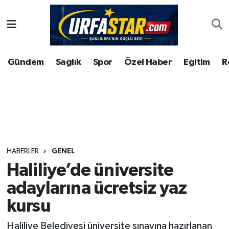
ASAYİS
Şanlıurfa Nöbetçi Eczaneler
Gündem
Sağlık
Spor
Özel Haber
Eğitim
R
ÇEVRE
Şanlıurfa Hava Durumu
DUNYA
Şanlıurfa Namaz Vakitleri
Eğitim
Şanlıurfa Trafik Yoğunluk Haritası
Ekonomi
Süper Lig Puan Durumu ve Fikstür
HABERLER
GENEL
Haliliye’de üniversite
Gündem
Tüm Manşetler
adaylarına ücretsiz yaz
Kültür
Son Dakika Haberleri
kursu
Magazin
Haber Arşivi
Haliliye Belediyesi üniversite sınavına hazırlanan