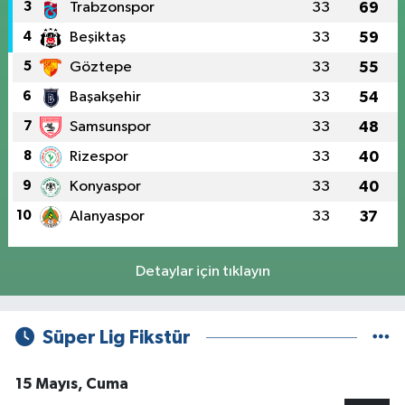
3
Trabzonspor
33
69
4
Beşiktaş
33
59
5
Göztepe
33
55
6
Başakşehir
33
54
7
Samsunspor
33
48
8
Rizespor
33
40
9
Konyaspor
33
40
10
Alanyaspor
33
37
Detaylar için tıklayın
Süper Lig Fikstür
15 Mayıs, Cuma