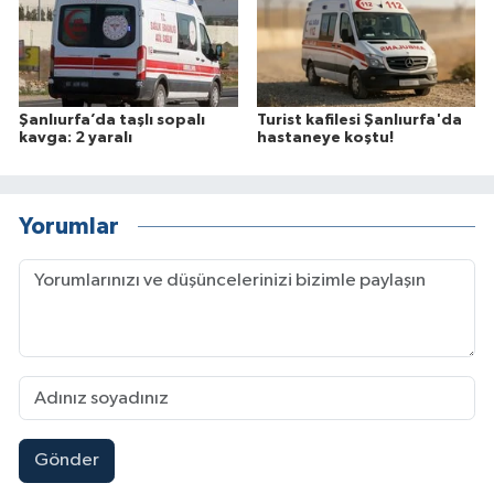
Şanlıurfa’da taşlı sopalı
Turist kafilesi Şanlıurfa'da
kavga: 2 yaralı
hastaneye koştu!
Yorumlar
Gönder