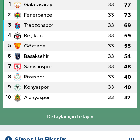
1
Galatasaray
33
77
2
Fenerbahçe
33
73
3
Trabzonspor
33
69
4
Beşiktaş
33
59
5
Göztepe
33
55
6
Başakşehir
33
54
7
Samsunspor
33
48
8
Rizespor
33
40
9
Konyaspor
33
40
10
Alanyaspor
33
37
Detaylar için tıklayın
Süper Lig Fikstür