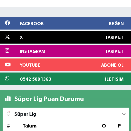
FACEBOOK
BEĞEN
X
TAKIP ET
INSTAGRAM
TAKIP ET
YOUTUBE
ABONE OL
0542 588 1363
İLETIŞIM
Süper Lig Puan Durumu
Süper Lig
#
Takım
O
P