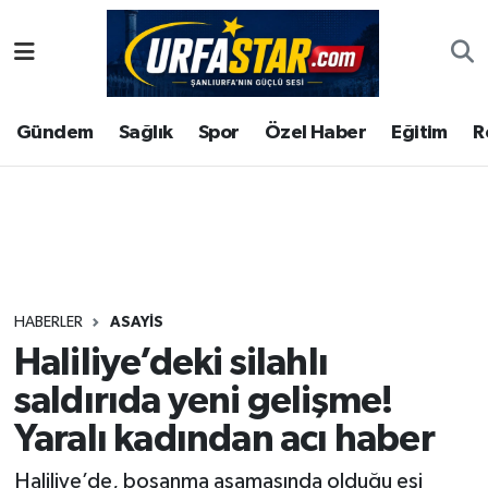
ASAYİS
Şanlıurfa Nöbetçi Eczaneler
Gündem
Sağlık
Spor
Özel Haber
Eğitim
R
ÇEVRE
Şanlıurfa Hava Durumu
DUNYA
Şanlıurfa Namaz Vakitleri
Eğitim
Şanlıurfa Trafik Yoğunluk Haritası
Ekonomi
Süper Lig Puan Durumu ve Fikstür
HABERLER
ASAYİS
Haliliye’deki silahlı
Gündem
Tüm Manşetler
saldırıda yeni gelişme!
Kültür
Son Dakika Haberleri
Yaralı kadından acı haber
Magazin
Haber Arşivi
Haliliye’de, boşanma aşamasında olduğu eşi