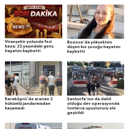
Viranşehir yolunda feci
Bozova'da yüksekten
kaza: 22 yaşındaki genç
düşen kız çocuğu hayatını
hayatını kaybetti
kaybetti
Karaköprü'de aranan 2
Şanlıurfa'nın da dahil
hükümlü jandarmadan
olduğu dev operasyonda
kaçamadı
tonlarca uyuşturucu ele
geçirildi