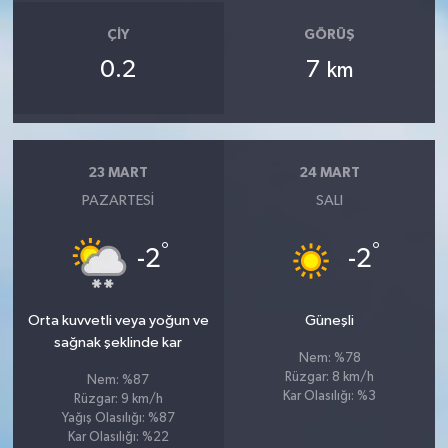
ÇIY
GÖRÜŞ
0.2
7
km
23 MART
24 MART
PAZARTESI
SALI
°
°
-2
-2
Orta kuvvetli veya yoğun ve
Güneşli
sağnak şeklinde kar
Nem: %78
Rüzgar: 8 km/h
Nem: %87
Kar Olasılığı: %3
Rüzgar: 9 km/h
Yağış Olasılığı: %87
Kar Olasılığı: %22