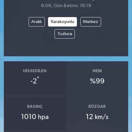
6:06, Gün Batımı: 18:19
Aralık
Karakoyunlu
Merkez
Tuzluca
HISSEDILEN
NEM
°
-2
%99
BASINÇ
RÜZGAR
1010
12
hpa
km/s