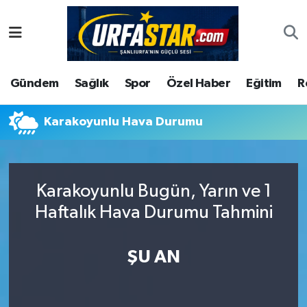
ASAYİS
Şanlıurfa Nöbetçi Eczaneler
Gündem
Sağlık
Spor
Özel Haber
Eğitim
R
ÇEVRE
Şanlıurfa Hava Durumu
DUNYA
Şanlıurfa Namaz Vakitleri
Karakoyunlu Hava Durumu
Eğitim
Şanlıurfa Trafik Yoğunluk Haritası
Karakoyunlu Bugün, Yarın ve 1
Ekonomi
Süper Lig Puan Durumu ve Fikstür
Haftalık Hava Durumu Tahmini
Gündem
Tüm Manşetler
ŞU AN
Kültür
Son Dakika Haberleri
Magazin
Haber Arşivi