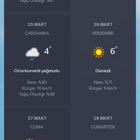
Yağış Olasılığı: %87
25 MART
26 MART
ÇARŞAMBA
PERŞEMBE
°
°
4
6
Orta kuvvetli yağmurlu
Güneşli
Nem: %90
Nem: %71
Rüzgar: 16 km/h
Rüzgar: 9 km/h
Yağış Olasılığı: %88
27 MART
28 MART
CUMA
CUMARTESI