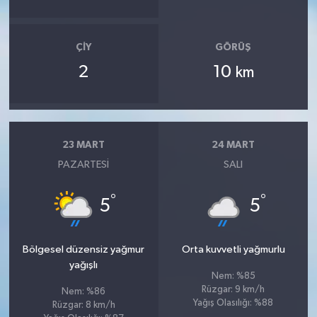
ÇIY
GÖRÜŞ
2
10
km
23 MART
24 MART
PAZARTESI
SALI
°
°
5
5
Bölgesel düzensiz yağmur
Orta kuvvetli yağmurlu
yağışlı
Nem: %85
Rüzgar: 9 km/h
Nem: %86
Yağış Olasılığı: %88
Rüzgar: 8 km/h