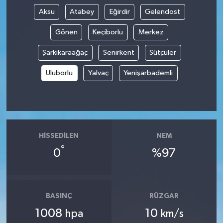
Aksu
Atabey
Eğirdir
Gelendost
Gönen
Keçiborlu
Merkez
Şarkikaraağaç
Senirkent
Sütçüler
Uluborlu
Yalvaç
Yenişarbademli
HISSEDILEN
NEM
°
0
%97
BASINÇ
RÜZGAR
1008
10
hpa
km/s