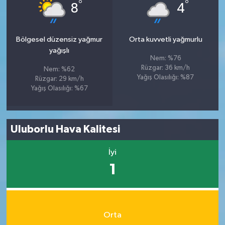
°
°
8
4
Bölgesel düzensiz yağmur
Orta kuvvetli yağmurlu
yağışlı
Nem: %76
Rüzgar: 36 km/h
Nem: %62
Yağış Olasılığı: %87
Rüzgar: 29 km/h
Yağış Olasılığı: %67
Uluborlu Hava Kalitesi
İyi
1
Orta