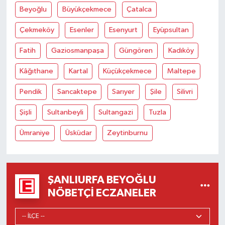
Beyoğlu
Büyükçekmece
Çatalca
Çekmeköy
Esenler
Esenyurt
Eyüpsultan
Fatih
Gaziosmanpaşa
Güngören
Kadıköy
Kâğıthane
Kartal
Küçükçekmece
Maltepe
Pendik
Sancaktepe
Sarıyer
Şile
Silivri
Şişli
Sultanbeyli
Sultangazi
Tuzla
Ümraniye
Üsküdar
Zeytinburnu
ŞANLIURFA BEYOĞLU
NÖBETÇI ECZANELER