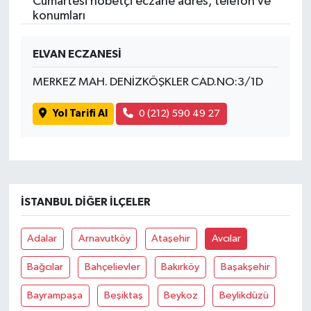
Cumartesi nöbetçi eczane adres, telefon ve
konumları
ELVAN ECZANESİ
MERKEZ MAH. DENİZKÖŞKLER CAD.NO:3/1D
Yol Tarifi Al
0 (212) 590 49 27
İSTANBUL DIĞER İLÇELER
Adalar
Arnavutköy
Ataşehir
Avcılar
Bağcılar
Bahçelievler
Bakırköy
Başakşehir
Bayrampaşa
Beşiktaş
Beykoz
Beylikdüzü