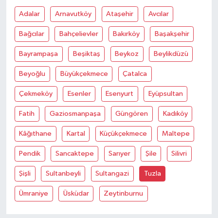
Adalar
Arnavutköy
Ataşehir
Avcılar
Bağcılar
Bahçelievler
Bakırköy
Başakşehir
Bayrampaşa
Beşiktaş
Beykoz
Beylikdüzü
Beyoğlu
Büyükçekmece
Çatalca
Çekmeköy
Esenler
Esenyurt
Eyüpsultan
Fatih
Gaziosmanpaşa
Güngören
Kadıköy
Kâğıthane
Kartal
Küçükçekmece
Maltepe
Pendik
Sancaktepe
Sarıyer
Şile
Silivri
Şişli
Sultanbeyli
Sultangazi
Tuzla
Ümraniye
Üsküdar
Zeytinburnu