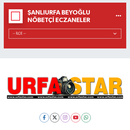
ŞANLIURFA BEYOĞLU
NÖBETÇI ECZANELER