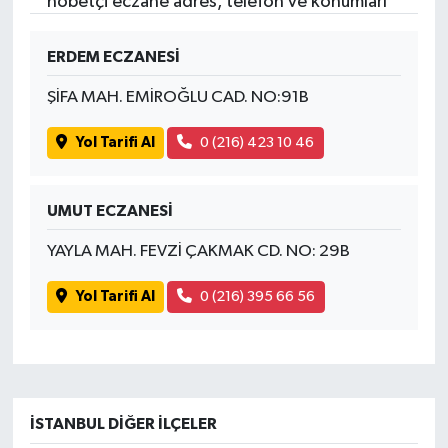
nöbetçi eczane adres, telefon ve konumları
ERDEM ECZANESİ
ŞİFA MAH. EMİROĞLU CAD. NO:91B
Yol Tarifi Al
0 (216) 423 10 46
UMUT ECZANESİ
YAYLA MAH. FEVZİ ÇAKMAK CD. NO: 29B
Yol Tarifi Al
0 (216) 395 66 56
İSTANBUL DIĞER İLÇELER