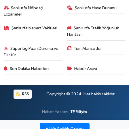
Şanlıurfa Nöbetçi
Şanlıurfa Hava Durumu
Eczaneler
Şanlıurfa Namaz Vakitleri
Şanlıurfa Trafik Yoğunluk
Haritası
Süper Lig Puan Durumu ve
Tüm Manşetler
Fikstür
Son Dakika Haberleri
Haber Arşivi
RSS
Copyright © 2024. Her hakkı saklıdır.
Haber Yazılımı:
TE Bilişim