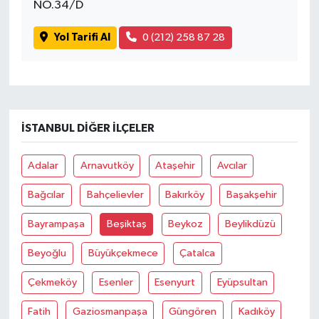
NO.34/D
Yol Tarifi Al
0 (212) 258 87 28
İSTANBUL DIĞER İLÇELER
Adalar
Arnavutköy
Ataşehir
Avcılar
Bağcılar
Bahçelievler
Bakırköy
Başakşehir
Bayrampaşa
Beşiktaş
Beykoz
Beylikdüzü
Beyoğlu
Büyükçekmece
Çatalca
Çekmeköy
Esenler
Esenyurt
Eyüpsultan
Fatih
Gaziosmanpaşa
Güngören
Kadıköy