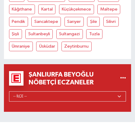
Kâğıthane
Kartal
Küçükçekmece
Maltepe
Pendik
Sancaktepe
Sarıyer
Şile
Silivri
Şişli
Sultanbeyli
Sultangazi
Tuzla
Ümraniye
Üsküdar
Zeytinburnu
ŞANLIURFA BEYOĞLU
NÖBETÇI ECZANELER