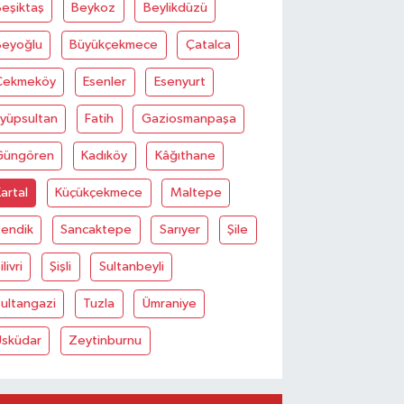
eşiktaş
Beykoz
Beylikdüzü
Beyoğlu
Büyükçekmece
Çatalca
Çekmeköy
Esenler
Esenyurt
Eyüpsultan
Fatih
Gaziosmanpaşa
Güngören
Kadıköy
Kâğıthane
artal
Küçükçekmece
Maltepe
Pendik
Sancaktepe
Sarıyer
Şile
ilivri
Şişli
Sultanbeyli
ultangazi
Tuzla
Ümraniye
Üsküdar
Zeytinburnu