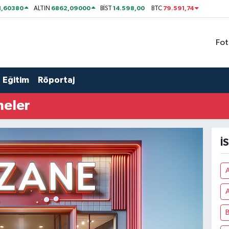
1,60380
6862,09000
14.598,00
79.591,74
ALTIN
BİST
BTC
Fot
Eğitim
Röportaj
neler
İ
A
B