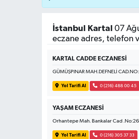
İstanbul Kartal
07 Ağu
eczane adres, telefon 
KARTAL CADDE ECZANESİ
GÜMÜŞPINAR MAH.DEFNELİ CAD.NO:
Yol Tarifi Al
0 (216) 488 00 45
YAŞAM ECZANESİ
Orhantepe Mah. Bankalar Cad .No:2
Yol Tarifi Al
0 (216) 305 37 33