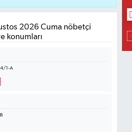
stos 2026 Cuma nöbetçi
ve konumları
4/1-A
6B