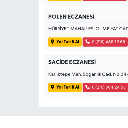
POLEN ECZANESİ
HÜRRİYET MAHALLESİ OLİMPİYAT CA
Yol Tarifi Al
0 (216) 488 32 66
SACİDE ECZANESİ
Karlıktepe Mah. Soğanlık Cad. No:34
Yol Tarifi Al
0 (216) 504 24 53