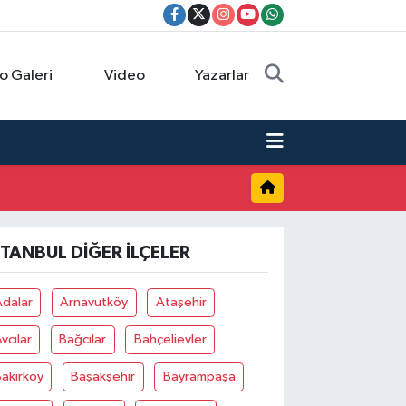
o Galeri
Video
Yazarlar
STANBUL DIĞER İLÇELER
Adalar
Arnavutköy
Ataşehir
vcılar
Bağcılar
Bahçelievler
akırköy
Başakşehir
Bayrampaşa