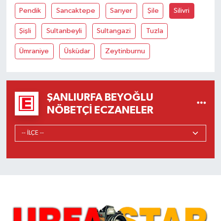
Pendik
Sancaktepe
Sarıyer
Şile
Silivri
Şişli
Sultanbeyli
Sultangazi
Tuzla
Ümraniye
Üsküdar
Zeytinburnu
ŞANLIURFA BEYOĞLU
NÖBETÇI ECZANELER