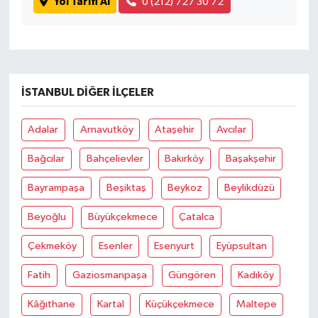
Yol Tarifi Al
0 (212) 727 30 72
İSTANBUL DIĞER İLÇELER
Adalar
Arnavutköy
Ataşehir
Avcılar
Bağcılar
Bahçelievler
Bakırköy
Başakşehir
Bayrampaşa
Beşiktaş
Beykoz
Beylikdüzü
Beyoğlu
Büyükçekmece
Çatalca
Çekmeköy
Esenler
Esenyurt
Eyüpsultan
Fatih
Gaziosmanpaşa
Güngören
Kadıköy
Kâğıthane
Kartal
Küçükçekmece
Maltepe