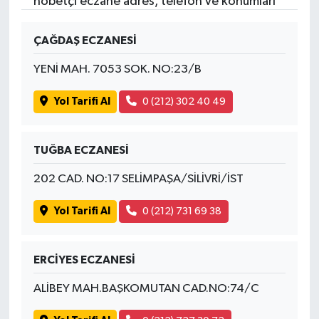
nöbetçi eczane adres, telefon ve konumları
ÇAĞDAŞ ECZANESİ
YENİ MAH. 7053 SOK. NO:23/B
Yol Tarifi Al
0 (212) 302 40 49
TUĞBA ECZANESİ
202 CAD. NO:17 SELİMPAŞA/SİLİVRİ/İST
Yol Tarifi Al
0 (212) 731 69 38
ERCİYES ECZANESİ
ALİBEY MAH.BAŞKOMUTAN CAD.NO:74/C