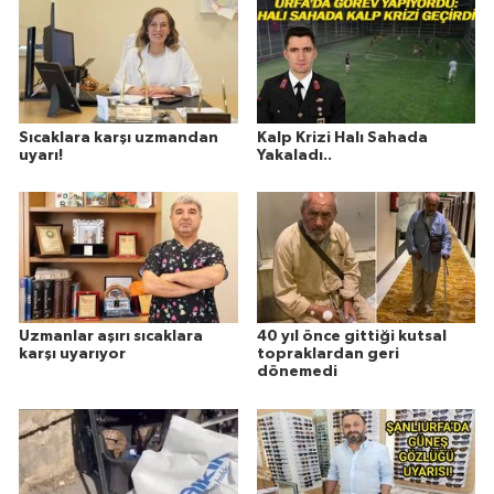
Sıcaklara karşı uzmandan
Kalp Krizi Halı Sahada
uyarı!
Yakaladı..
Uzmanlar aşırı sıcaklara
40 yıl önce gittiği kutsal
karşı uyarıyor
topraklardan geri
dönemedi