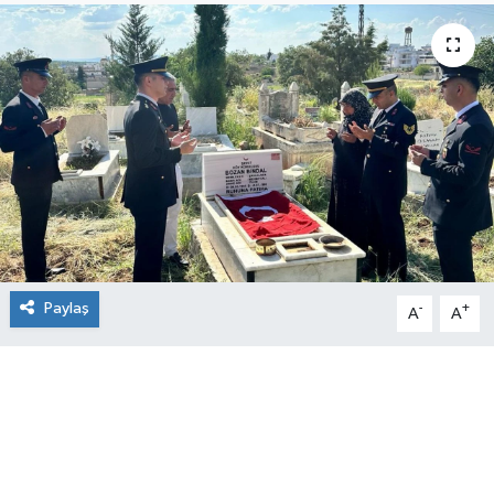
Paylaş
-
+
A
A