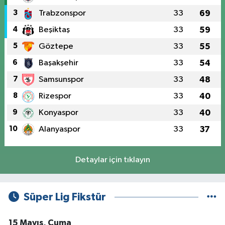
3
Trabzonspor
33
69
4
Beşiktaş
33
59
5
Göztepe
33
55
6
Başakşehir
33
54
7
Samsunspor
33
48
8
Rizespor
33
40
9
Konyaspor
33
40
10
Alanyaspor
33
37
Detaylar için tıklayın
Süper Lig Fikstür
15 Mayıs, Cuma