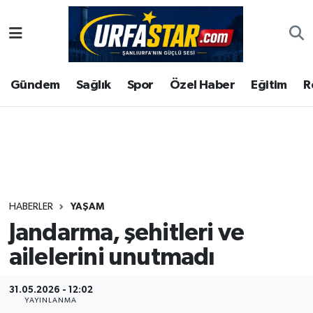
ASAYİS
Şanlıurfa Nöbetçi Eczaneler
Gündem
Sağlık
Spor
Özel Haber
Eğitim
R
ÇEVRE
Şanlıurfa Hava Durumu
DUNYA
Şanlıurfa Namaz Vakitleri
Eğitim
Şanlıurfa Trafik Yoğunluk Haritası
Ekonomi
Süper Lig Puan Durumu ve Fikstür
HABERLER
YAŞAM
Jandarma, şehitleri ve
Gündem
Tüm Manşetler
ailelerini unutmadı
Kültür
Son Dakika Haberleri
31.05.2026 - 12:02
Magazin
Haber Arşivi
YAYINLANMA