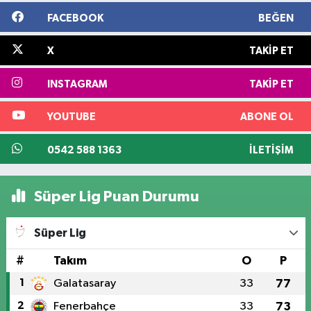
FACEBOOK
BEĞEN
X
TAKIP ET
INSTAGRAM
TAKIP ET
YOUTUBE
ABONE OL
0542 588 1363
İLETIŞIM
Süper Lig Puan Durumu
Süper Lig
#
Takım
O
P
1
Galatasaray
33
77
2
Fenerbahçe
33
73