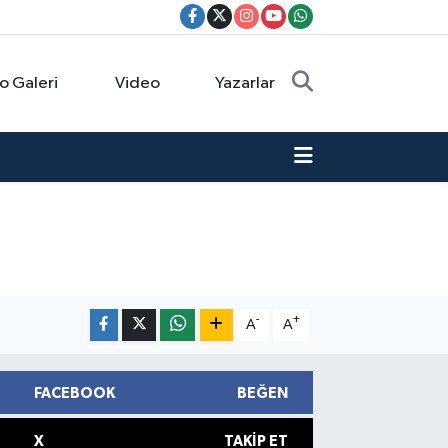
o Galeri
Video
Yazarlar
-
+
A
A
FACEBOOK
BEĞEN
X
TAKIP ET