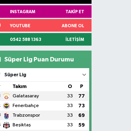
INSTAGRAM
TAKIP ET
YOUTUBE
ABONE OL
0542 588 1363
İLETIŞIM
Süper Lig Puan Durumu
Süper Lig
#
Takım
O
P
1
Galatasaray
33
77
2
Fenerbahçe
33
73
3
Trabzonspor
33
69
4
Beşiktaş
33
59