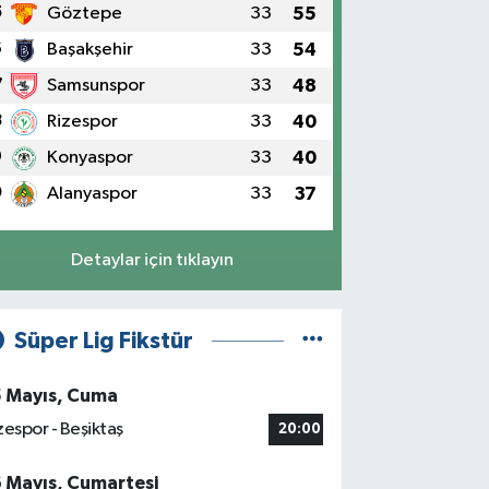
5
Göztepe
33
55
6
Başakşehir
33
54
7
Samsunspor
33
48
8
Rizespor
33
40
9
Konyaspor
33
40
0
Alanyaspor
33
37
Detaylar için tıklayın
Süper Lig Fikstür
5 Mayıs, Cuma
zespor - Beşiktaş
20:00
6 Mayıs, Cumartesi