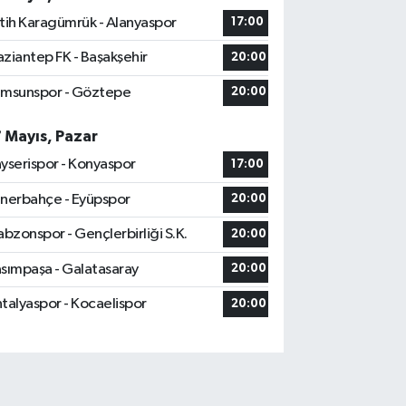
tih Karagümrük - Alanyaspor
17:00
ziantep FK - Başakşehir
20:00
msunspor - Göztepe
20:00
7 Mayıs, Pazar
yserispor - Konyaspor
17:00
nerbahçe - Eyüpspor
20:00
abzonspor - Gençlerbirliği S.K.
20:00
sımpaşa - Galatasaray
20:00
talyaspor - Kocaelispor
20:00