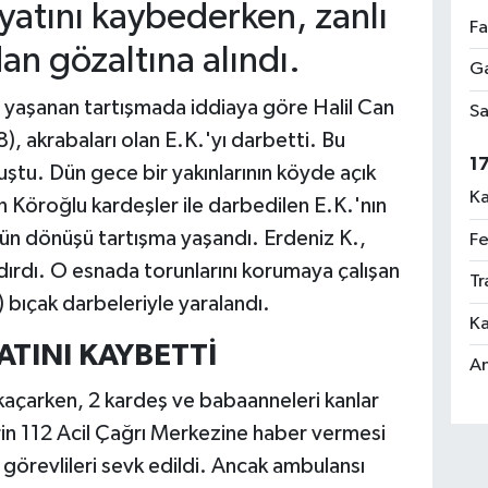
atını kaybederken, zanlı
Fa
an gözaltına alındı.
Ga
 yaşanan tartışmada iddiaya göre Halil Can
Sa
), akrabaları olan E.K.'yı darbetti. Bu
1
uştu. Dün gece bir yakınlarının köyde açık
Ka
 Köroğlu kardeşler ile darbedilen E.K.'nın
ğün dönüşü tartışma yaşandı. Erdeniz K.,
Fe
dırdı. O esnada torunlarını korumaya çalışan
Tr
bıçak darbeleriyle yaralandı.
Ka
ATINI KAYBETTİ
An
kaçarken, 2 kardeş ve babaanneleri kanlar
erin 112 Acil Çağrı Merkezine haber vermesi
görevlileri sevk edildi. Ancak ambulansı