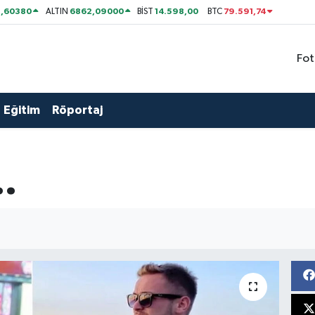
1,60380
6862,09000
14.598,00
79.591,74
ALTIN
BİST
BTC
Fot
Eğitim
Röportaj
.