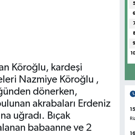
1
an Köroğlu, kardeşi
leri Nazmiye Köroğlu ,
düğünden dönerken,
ulunan akrabaları Erdeniz
1
sına uğradı. Bıçak
Ri
ralanan babaanne ve 2
1