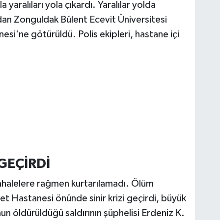
 yaralıları yola çıkardı. Yaralılar yolda
ından Zonguldak Bülent Ecevit Üniversitesi
si'ne götürüldü. Polis ekipleri, hastane içi
 GEÇİRDİ
dahalelere rağmen kurtarılamadı. Ölüm
let Hastanesi önünde sinir krizi geçirdi, büyük
n öldürüldüğü saldırının şüphelisi Erdeniz K.