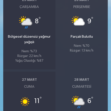
25 MART
26 MART
ÇARŞAMBA
PERŞEMBE
°
°
8
9
Bölgesel düzensiz yağmur
Parçalı Bulutlu
yağışlı
Nem: %70
Rüzgar: 13 km/h
Nem: %73
Rüzgar: 22 km/h
Yağış Olasılığı: %87
27 MART
28 MART
CUMA
CUMARTESI
°
°
11
6