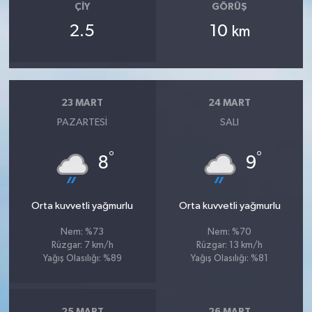
ÇIY
GÖRÜŞ
2.5
10
km
23 MART
24 MART
PAZARTESI
SALI
°
°
8
9
Orta kuvvetli yağmurlu
Orta kuvvetli yağmurlu
Nem: %73
Nem: %70
Rüzgar: 7 km/h
Rüzgar: 13 km/h
Yağış Olasılığı: %89
Yağış Olasılığı: %81