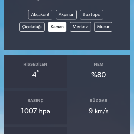
Akçakent
Akpınar
Boztepe
Çiçekdağı
Kaman
Merkez
Mucur
HISSEDILEN
NEM
°
4
%80
BASINÇ
RÜZGAR
1007
9
hpa
km/s