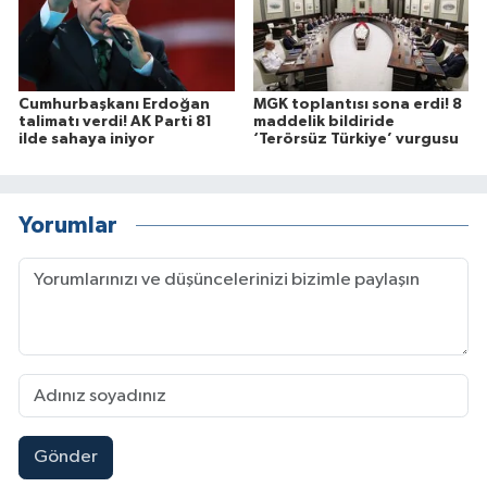
Cumhurbaşkanı Erdoğan
MGK toplantısı sona erdi! 8
talimatı verdi! AK Parti 81
maddelik bildiride
ilde sahaya iniyor
‘Terörsüz Türkiye’ vurgusu
Yorumlar
Gönder