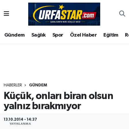
ASAYİS
Şanlıurfa Nöbetçi Eczaneler
Gündem
Sağlık
Spor
Özel Haber
Eğitim
R
ÇEVRE
Şanlıurfa Hava Durumu
DUNYA
Şanlıurfa Namaz Vakitleri
Eğitim
Şanlıurfa Trafik Yoğunluk Haritası
Ekonomi
Süper Lig Puan Durumu ve Fikstür
HABERLER
GÜNDEM
Küçük, onları biran olsun
Gündem
Tüm Manşetler
yalnız bırakmıyor
Kültür
Son Dakika Haberleri
13.10.2014 - 14:37
Magazin
Haber Arşivi
YAYINLANMA