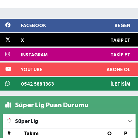
FACEBOOK
BEĞEN
X
TAKIP ET
INSTAGRAM
TAKIP ET
YOUTUBE
ABONE OL
0542 588 1363
İLETIŞIM
Süper Lig Puan Durumu
Süper Lig
#
Takım
O
P