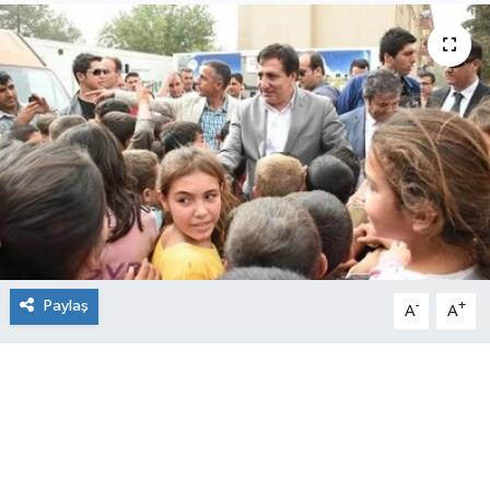
Paylaş
-
+
A
A