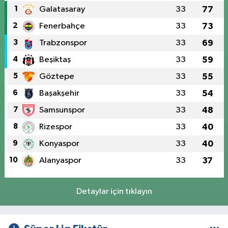
1
Galatasaray
33
77
2
Fenerbahçe
33
73
3
Trabzonspor
33
69
4
Beşiktaş
33
59
5
Göztepe
33
55
6
Başakşehir
33
54
7
Samsunspor
33
48
8
Rizespor
33
40
9
Konyaspor
33
40
10
Alanyaspor
33
37
Detaylar için tıklayın