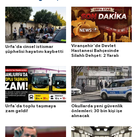
Viranşehir'de Devlet
Urfa'da cinsel istismar
Hastanesi Bahçesinde
şüphelisi hayatını kaybetti
Silahlı Dehşet: 2 Yaralı
Urfa'da toplu taşımaya
Okullarda yeni güvenlik
zam geldi!
önlemleri: 30 bin kişi işe
alınacak