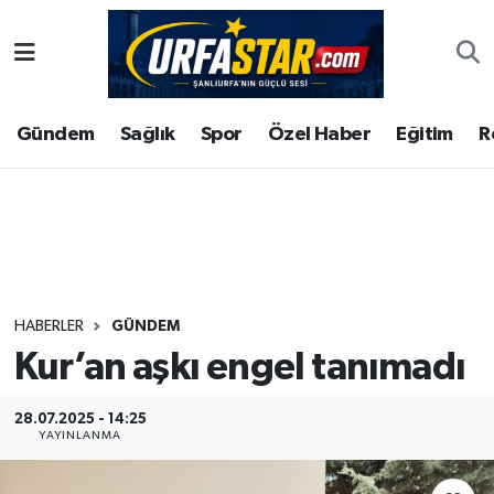
ASAYİS
Şanlıurfa Nöbetçi Eczaneler
Gündem
Sağlık
Spor
Özel Haber
Eğitim
R
ÇEVRE
Şanlıurfa Hava Durumu
DUNYA
Şanlıurfa Namaz Vakitleri
Eğitim
Şanlıurfa Trafik Yoğunluk Haritası
Ekonomi
Süper Lig Puan Durumu ve Fikstür
HABERLER
GÜNDEM
Kur’an aşkı engel tanımadı
Gündem
Tüm Manşetler
Kültür
Son Dakika Haberleri
28.07.2025 - 14:25
YAYINLANMA
Magazin
Haber Arşivi