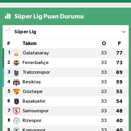
Süper Lig Puan Durumu
Süper Lig
#
Takım
O
P
1
Galatasaray
33
77
2
Fenerbahçe
33
73
3
Trabzonspor
33
69
4
Beşiktaş
33
59
5
Göztepe
33
55
6
Başakşehir
33
54
7
Samsunspor
33
48
8
Rizespor
33
40
9
Konyaspor
33
40