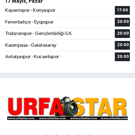
17 Mayıs, Pazar
Kayserispor - Konyaspor
17:00
Fenerbahçe - Eyüpspor
20:00
Trabzonspor - Gençlerbirliği S.K.
20:00
Kasımpaşa - Galatasaray
20:00
Antalyaspor - Kocaelispor
20:00