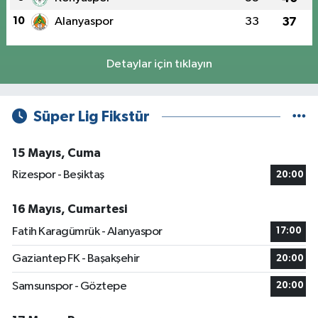
10
Alanyaspor
33
37
Detaylar için tıklayın
Süper Lig Fikstür
15 Mayıs, Cuma
Rizespor - Beşiktaş
20:00
16 Mayıs, Cumartesi
Fatih Karagümrük - Alanyaspor
17:00
Gaziantep FK - Başakşehir
20:00
Samsunspor - Göztepe
20:00