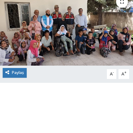
Paylaş
-
+
A
A