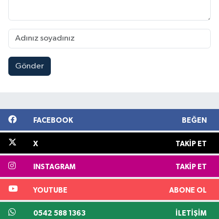
Gönder
FACEBOOK
BEĞEN
X
TAKIP ET
INSTAGRAM
TAKIP ET
YOUTUBE
ABONE OL
0542 588 1363
İLETIŞIM