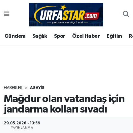
ASAYİS
Şanlıurfa Nöbetçi Eczaneler
Gündem
Sağlık
Spor
Özel Haber
Eğitim
R
ÇEVRE
Şanlıurfa Hava Durumu
DUNYA
Şanlıurfa Namaz Vakitleri
Eğitim
Şanlıurfa Trafik Yoğunluk Haritası
Ekonomi
Süper Lig Puan Durumu ve Fikstür
HABERLER
ASAYİS
Mağdur olan vatandaş için
Gündem
Tüm Manşetler
jandarma kolları sıvadı
Kültür
Son Dakika Haberleri
29.05.2026 - 13:59
Magazin
Haber Arşivi
YAYINLANMA