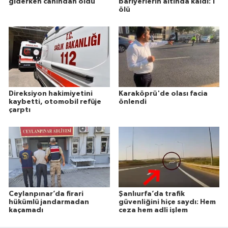
giderken canından oldu
bariyerlerin altında kaldı: 1
ölü
Direksiyon hakimiyetini
Karaköprü'de olası facia
kaybetti, otomobil refüje
önlendi
çarptı
Ceylanpınar’da firari
Şanlıurfa’da trafik
hükümlü jandarmadan
güvenliğini hiçe saydı: Hem
kaçamadı
ceza hem adli işlem