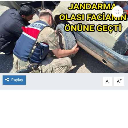
Paylaş
-
+
A
A