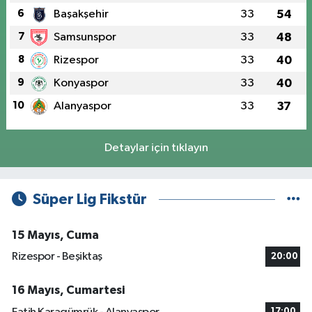
6
Başakşehir
33
54
7
Samsunspor
33
48
8
Rizespor
33
40
9
Konyaspor
33
40
10
Alanyaspor
33
37
Detaylar için tıklayın
Süper Lig Fikstür
15 Mayıs, Cuma
Rizespor - Beşiktaş
20:00
16 Mayıs, Cumartesi
17:00