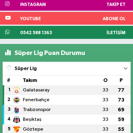
INSTAGRAM
TAKIP ET
YOUTUBE
ABONE OL
0542 588 1363
İLETIŞIM
Süper Lig Puan Durumu
Süper Lig
#
Takım
O
P
1
Galatasaray
33
77
2
Fenerbahçe
33
73
3
Trabzonspor
33
69
4
Beşiktaş
33
59
5
Göztepe
33
55