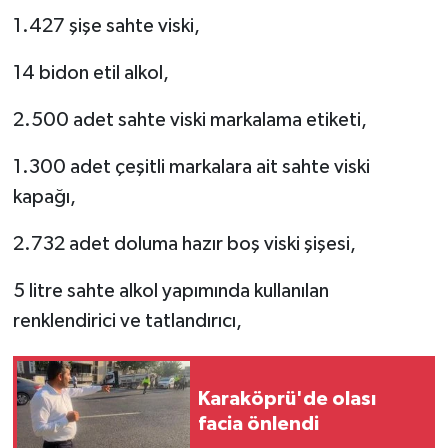
​1.427 şişe sahte viski,
​14 bidon etil alkol,
​2.500 adet sahte viski markalama etiketi,
​1.300 adet çeşitli markalara ait sahte viski
kapağı,
​2.732 adet doluma hazır boş viski şişesi,
​5 litre sahte alkol yapımında kullanılan
renklendirici ve tatlandırıcı,
Karaköprü'de olası
facia önlendi