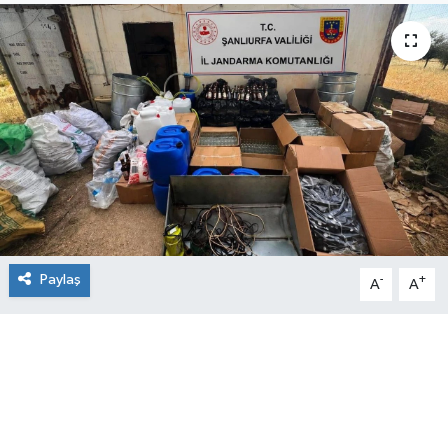
Paylaş
-
+
A
A