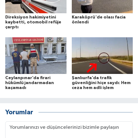
Direksiyon hakimiyetini
Karaköprü'de olası facia
kaybetti, otomobil refüje
önlendi
çarptı
Ceylanpınar’da firari
Şanlıurfa’da trafik
hükümlü jandarmadan
güvenliğini hiçe saydı: Hem
kaçamadı
ceza hem adli işlem
Yorumlar