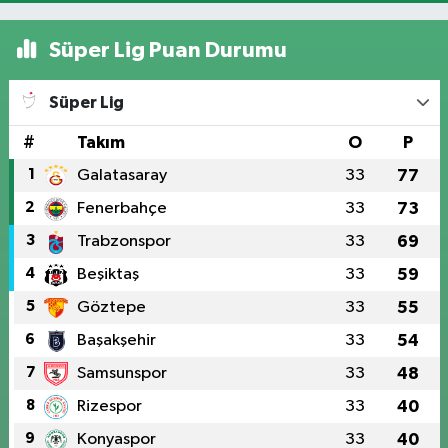
Süper Lig Puan Durumu
Süper Lig
#
Takım
O
P
1
Galatasaray
33
77
2
Fenerbahçe
33
73
3
Trabzonspor
33
69
4
Beşiktaş
33
59
5
Göztepe
33
55
6
Başakşehir
33
54
7
Samsunspor
33
48
8
Rizespor
33
40
9
Konyaspor
33
40