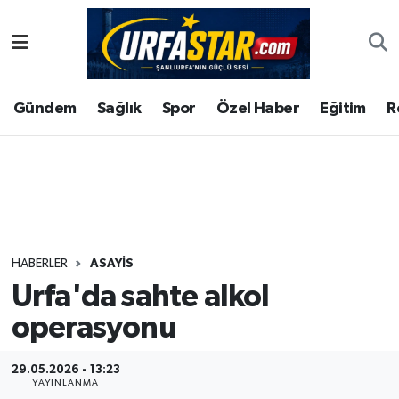
ASAYİS
Şanlıurfa Nöbetçi Eczaneler
Gündem
Sağlık
Spor
Özel Haber
Eğitim
R
ÇEVRE
Şanlıurfa Hava Durumu
DUNYA
Şanlıurfa Namaz Vakitleri
Eğitim
Şanlıurfa Trafik Yoğunluk Haritası
Ekonomi
Süper Lig Puan Durumu ve Fikstür
HABERLER
ASAYİS
Urfa'da sahte alkol
Gündem
Tüm Manşetler
operasyonu
Kültür
Son Dakika Haberleri
29.05.2026 - 13:23
Magazin
Haber Arşivi
YAYINLANMA