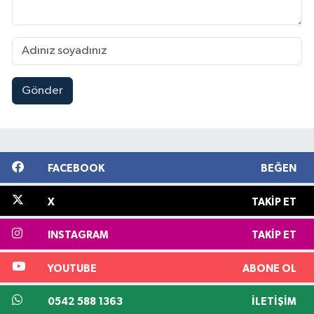
Gönder
FACEBOOK
BEĞEN
X
TAKIP ET
INSTAGRAM
TAKIP ET
YOUTUBE
ABONE OL
0542 588 1363
İLETIŞIM