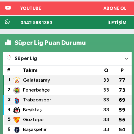
YOUTUBE
ABONE OL
0542 588 1363
İLETIŞIM
Süper Lig Puan Durumu
Süper Lig
#
Takım
O
P
1
Galatasaray
33
77
2
Fenerbahçe
33
73
3
Trabzonspor
33
69
4
Beşiktaş
33
59
5
Göztepe
33
55
6
Başakşehir
33
54