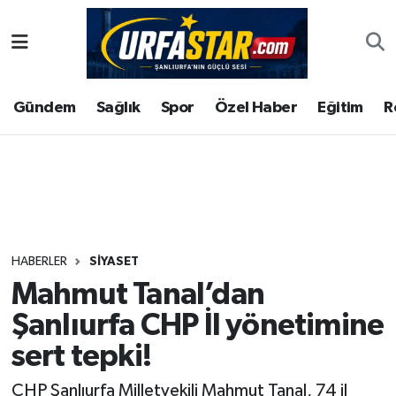
ASAYİS
Şanlıurfa Nöbetçi Eczaneler
Gündem
Sağlık
Spor
Özel Haber
Eğitim
R
ÇEVRE
Şanlıurfa Hava Durumu
DUNYA
Şanlıurfa Namaz Vakitleri
Eğitim
Şanlıurfa Trafik Yoğunluk Haritası
Ekonomi
Süper Lig Puan Durumu ve Fikstür
HABERLER
SIYASET
Mahmut Tanal’dan
Gündem
Tüm Manşetler
Şanlıurfa CHP İl yönetimine
Kültür
Son Dakika Haberleri
sert tepki!
Magazin
Haber Arşivi
CHP Şanlıurfa Milletvekili Mahmut Tanal, 74 il