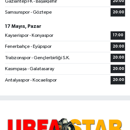
Gaziantep FK - Başakşehir
20:00
Samsunspor - Göztepe
20:00
17 Mayıs, Pazar
Kayserispor - Konyaspor
17:00
Fenerbahçe - Eyüpspor
20:00
Trabzonspor - Gençlerbirliği S.K.
20:00
Kasımpaşa - Galatasaray
20:00
Antalyaspor - Kocaelispor
20:00