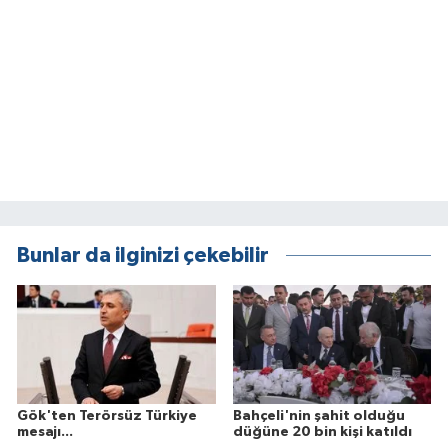
Bunlar da ilginizi çekebilir
Gök'ten Terörsüz Türkiye
Bahçeli'nin şahit olduğu
mesajı...
düğüne 20 bin kişi katıldı