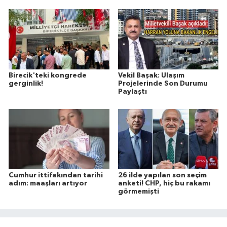
Birecik'teki kongrede
Vekil Başak: Ulaşım
gerginlik!
Projelerinde Son Durumu
Paylaştı
Cumhur ittifakından tarihi
26 ilde yapılan son seçim
adım: maaşları artıyor
anketi! CHP, hiç bu rakamı
görmemişti