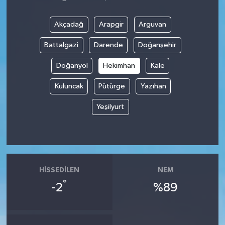
Akçadağ
Arapgir
Arguvan
Battalgazi
Darende
Doğanşehir
Doğanyol
Hekimhan
Kale
Kuluncak
Pütürge
Yazıhan
Yeşilyurt
HISSEDILEN
NEM
°
-2
%89