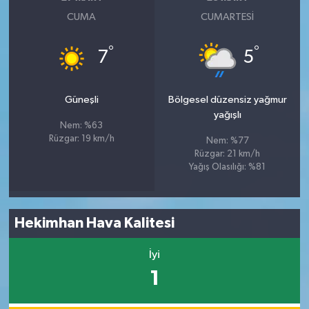
CUMA
CUMARTESI
°
°
7
5
Güneşli
Bölgesel düzensiz yağmur
yağışlı
Nem: %63
Rüzgar: 19 km/h
Nem: %77
Rüzgar: 21 km/h
Yağış Olasılığı: %81
Hekimhan Hava Kalitesi
İyi
1