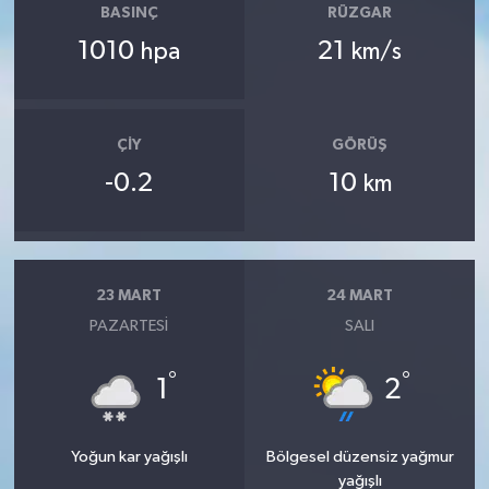
BASINÇ
RÜZGAR
1010
21
hpa
km/s
ÇIY
GÖRÜŞ
-0.2
10
km
23 MART
24 MART
PAZARTESI
SALI
°
°
1
2
Yoğun kar yağışlı
Bölgesel düzensiz yağmur
yağışlı