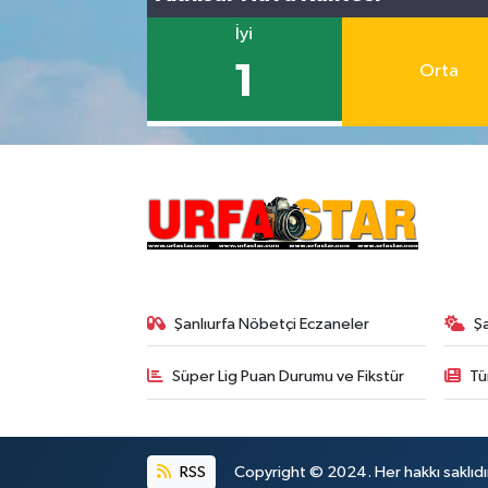
İyi
1
Orta
Şanlıurfa Nöbetçi Eczaneler
Ş
Süper Lig Puan Durumu ve Fikstür
Tü
RSS
Copyright © 2024. Her hakkı saklıdı