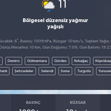
°
11
Bölgesel düzensiz yağmur
yağışlı
°
ıcaklık: 6
, Basınç: 1009 hPa, Rüzgar: 10 km/s, Toplam Yağış:
Görüş Mesafesi: 10 km, Gün Doğumu: 7:09, Gün Batımı: 19:2
r
Demirci
Gölmarmara
Gördes
Kırkağaç
Köprübaş
hanlı
Şehzadeler
Selendi
Soma
Turgutlu
Yunuse
BASINÇ
RÜZGAR