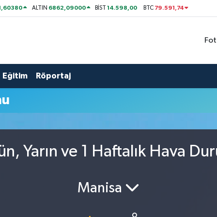
1,60380
6862,09000
14.598,00
79.591,74
ALTIN
BİST
BTC
Fot
Eğitim
Röportaj
mu
ün, Yarın ve 1 Haftalık Hava Du
Manisa