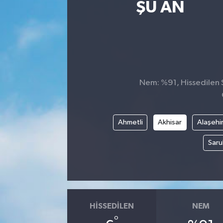
ŞU AN
Nem: %91, Hissedilen S
Ahmetli
Akhisar
Alaşehi
Saru
HISSEDILEN
NEM
°