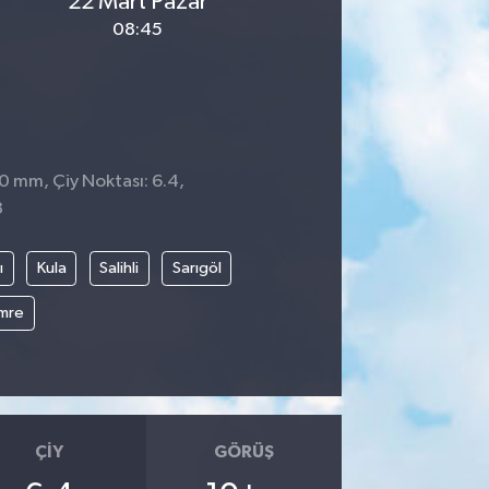
22 Mart Pazar
08:45
 0 mm, Çiy Noktası: 6.4,
3
ı
Kula
Salihli
Sarıgöl
mre
ÇIY
GÖRÜŞ