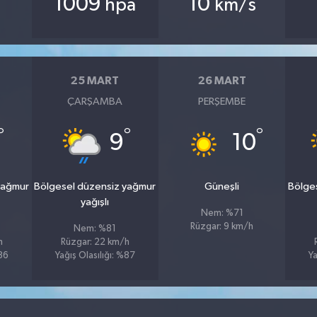
1009
10
hpa
km/s
25 MART
26 MART
ÇARŞAMBA
PERŞEMBE
°
°
°
9
10
yağmur
Bölgesel düzensiz yağmur
Güneşli
Bölge
yağışlı
Nem: %71
Rüzgar: 9 km/h
Nem: %81
h
Rüzgar: 22 km/h
%86
Yağış Olasılığı: %87
Ya