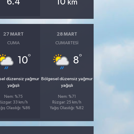
6.4
10
km
27 MART
28 MART
CUMA
CUMARTESI
°
°
10
8
sel düzensiz yağmur
Bölgesel düzensiz yağmur
yağışlı
yağışlı
Nem: %75
Nem: %71
Rüzgar: 33 km/h
Rüzgar: 25 km/h
ğış Olasılığı: %86
Yağış Olasılığı: %82