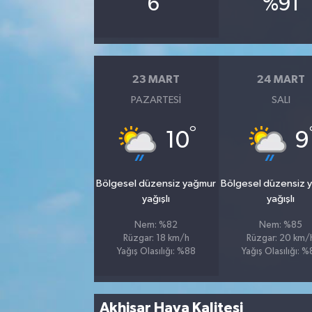
6
%91
23 MART
24 MART
PAZARTESI
SALI
°
10
9
Bölgesel düzensiz yağmur
Bölgesel düzensiz 
yağışlı
yağışlı
Nem: %82
Nem: %85
Rüzgar: 18 km/h
Rüzgar: 20 km/
Yağış Olasılığı: %88
Yağış Olasılığı: 
Akhisar Hava Kalitesi