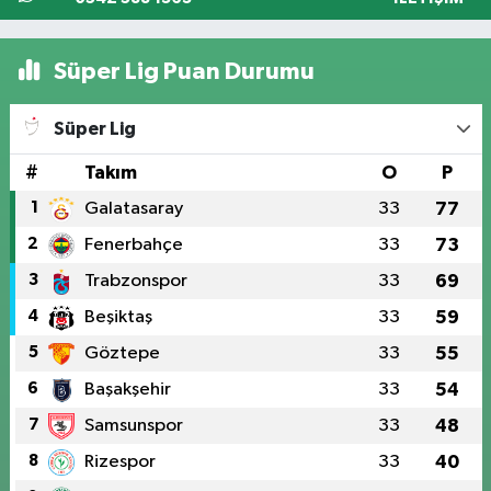
Süper Lig Puan Durumu
Süper Lig
#
Takım
O
P
1
Galatasaray
33
77
2
Fenerbahçe
33
73
3
Trabzonspor
33
69
4
Beşiktaş
33
59
5
Göztepe
33
55
6
Başakşehir
33
54
7
Samsunspor
33
48
8
Rizespor
33
40