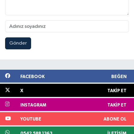
Gönder
FACEBOOK
BEĞEN
X
TAKIP ET
INSTAGRAM
TAKIP ET
YOUTUBE
ABONE OL
0542 588 1363
İLETIŞIM