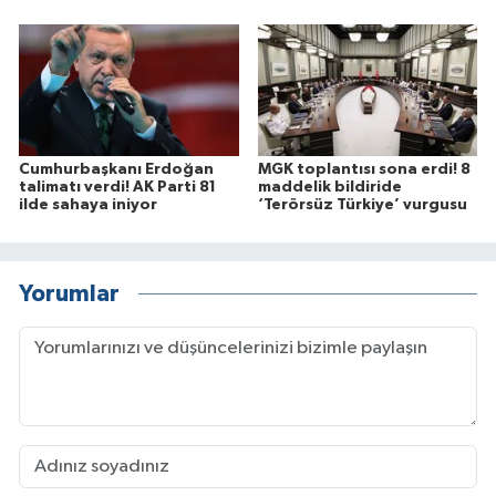
Cumhurbaşkanı Erdoğan
MGK toplantısı sona erdi! 8
talimatı verdi! AK Parti 81
maddelik bildiride
ilde sahaya iniyor
‘Terörsüz Türkiye’ vurgusu
Yorumlar