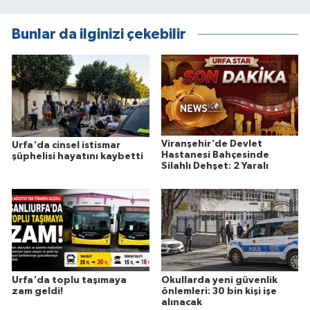
Bunlar da ilginizi çekebilir
Viranşehir'de Devlet
Urfa'da cinsel istismar
Hastanesi Bahçesinde
şüphelisi hayatını kaybetti
Silahlı Dehşet: 2 Yaralı
Urfa'da toplu taşımaya
Okullarda yeni güvenlik
zam geldi!
önlemleri: 30 bin kişi işe
alınacak