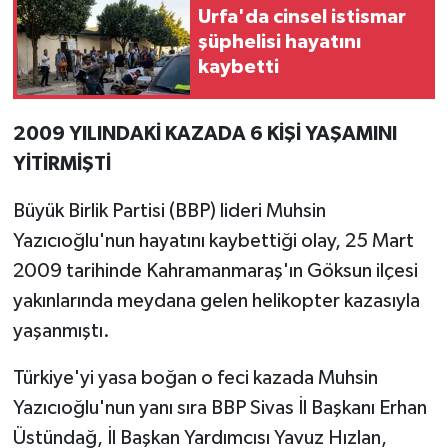
Urfa'da cinsel istismar
şüphelisi hayatını
kaybetti
2009 YILINDAKİ KAZADA 6 KİŞİ YAŞAMINI
YİTİRMİŞTİ
Büyük Birlik Partisi (BBP) lideri Muhsin
Yazıcıoğlu'nun hayatını kaybettiği olay, 25 Mart
2009 tarihinde Kahramanmaraş'ın Göksun ilçesi
yakınlarında meydana gelen helikopter kazasıyla
yaşanmıştı.
Türkiye'yi yasa boğan o feci kazada Muhsin
Yazıcıoğlu'nun yanı sıra BBP Sivas İl Başkanı Erhan
Üstündağ, İl Başkan Yardımcısı Yavuz Hızlan,