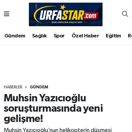
ASAYİS
Şanlıurfa Nöbetçi Eczaneler
Gündem
Sağlık
Spor
Özel Haber
Eğitim
R
ÇEVRE
Şanlıurfa Hava Durumu
DUNYA
Şanlıurfa Namaz Vakitleri
Eğitim
Şanlıurfa Trafik Yoğunluk Haritası
Ekonomi
Süper Lig Puan Durumu ve Fikstür
HABERLER
GÜNDEM
Muhsin Yazıcıoğlu
Gündem
Tüm Manşetler
soruşturmasında yeni
Kültür
Son Dakika Haberleri
gelişme!
Magazin
Haber Arşivi
Muhsin Yazıcıoğlu’nun helikopterin düşmesi