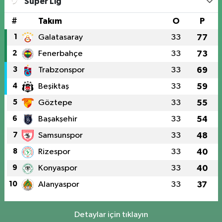
Süper Lig
#
Takım
O
P
1
Galatasaray
33
77
2
Fenerbahçe
33
73
3
Trabzonspor
33
69
4
Beşiktaş
33
59
5
Göztepe
33
55
6
Başakşehir
33
54
7
Samsunspor
33
48
8
Rizespor
33
40
9
Konyaspor
33
40
10
Alanyaspor
33
37
Detaylar için tıklayın