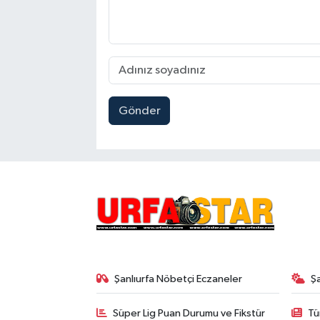
Gönder
Şanlıurfa Nöbetçi Eczaneler
Ş
Süper Lig Puan Durumu ve Fikstür
Tü