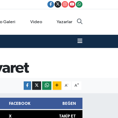
o Galeri
Video
Yazarlar
yaret
-
+
A
A
FACEBOOK
BEĞEN
X
TAKIP ET