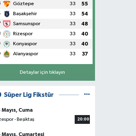
5
Göztepe
33
55
6
Başakşehir
33
54
7
Samsunspor
33
48
8
Rizespor
33
40
9
Konyaspor
33
40
0
Alanyaspor
33
37
Detaylar için tıklayın
Süper Lig Fikstür
5 Mayıs, Cuma
zespor - Beşiktaş
20:00
6 Mayıs, Cumartesi