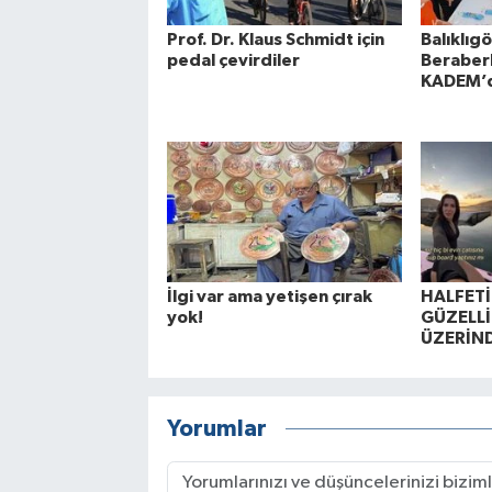
Prof. Dr. Klaus Schmidt için
Balıklıgö
pedal çevirdiler
Beraberl
KADEM’de
İlgi var ama yetişen çırak
HALFETİ
yok!
GÜZELLİ
ÜZERİND
Yorumlar