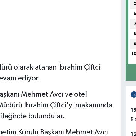
1
rü olarak atanan İbrahim Çiftçi
devam ediyor.
Başkanı Mehmet Avcı ve otel
 Müdürü İbrahim Çiftçi'yi makamında
1
dileğinde bulundular.
Ri
Yönetim Kurulu Başkanı Mehmet Avcı
1