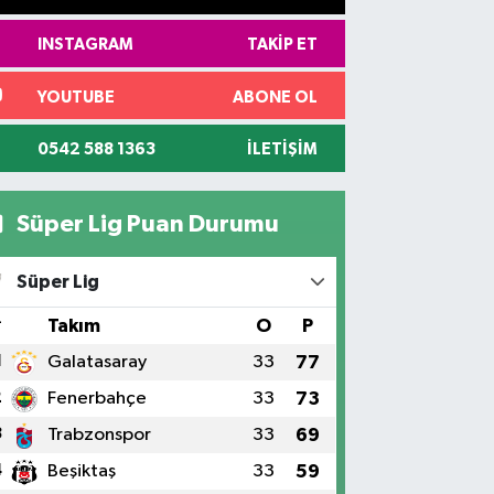
INSTAGRAM
TAKIP ET
YOUTUBE
ABONE OL
0542 588 1363
İLETIŞIM
Süper Lig Puan Durumu
Süper Lig
#
Takım
O
P
1
Galatasaray
33
77
2
Fenerbahçe
33
73
3
Trabzonspor
33
69
4
Beşiktaş
33
59