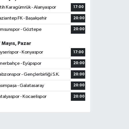
tih Karagümrük - Alanyaspor
17:00
ziantep FK - Başakşehir
20:00
msunspor - Göztepe
20:00
7 Mayıs, Pazar
yserispor - Konyaspor
17:00
nerbahçe - Eyüpspor
20:00
abzonspor - Gençlerbirliği S.K.
20:00
sımpaşa - Galatasaray
20:00
talyaspor - Kocaelispor
20:00