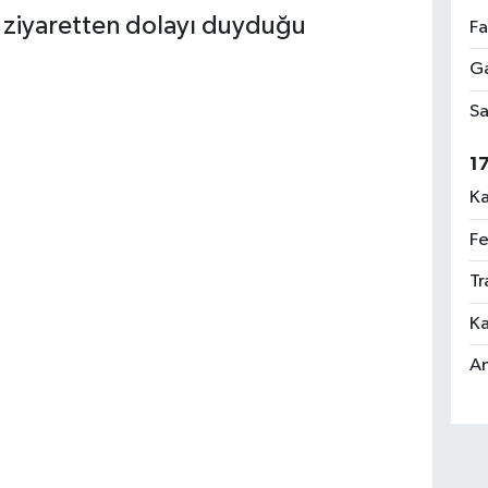
 ziyaretten dolayı duyduğu
Fa
Ga
Sa
1
Ka
Fe
Tr
Ka
An