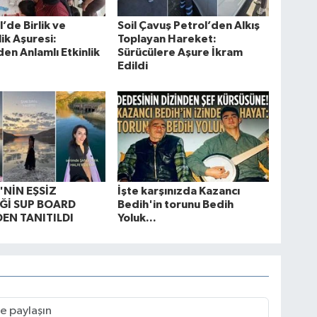
l’de Birlik ve
Soil Çavuş Petrol’den Alkış
ik Aşuresi:
Toplayan Hareket:
n Anlamlı Etkinlik
Sürücülere Aşure İkram
Edildi
'NİN EŞSİZ
İşte karşınızda Kazancı
Ğİ SUP BOARD
Bedih'in torunu Bedih
EN TANITILDI
Yoluk...