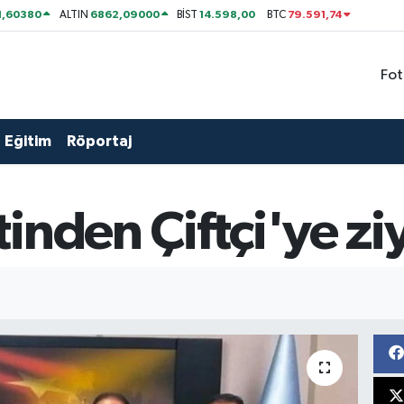
1,60380
6862,09000
14.598,00
79.591,74
ALTIN
BİST
BTC
Fot
Eğitim
Röportaj
inden Çiftçi'ye zi