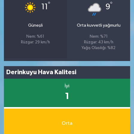
°
°
11
9
Güneşli
Orta kuvvetli yağmurlu
Nem: %61
Nem: %71
Rüzgar: 29 km/h
Rüzgar: 43 km/h
Yağış Olasılığı: %82
Derinkuyu Hava Kalitesi
İyi
1
Orta