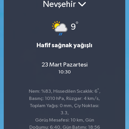
Nevşehir
°
9
Hafif sağnak yağışlı
23 Mart Pazartesi
10:30
°
Nem: %83, Hissedilen Sıcaklık: 6
,
Basınç: 1010 hPa, Rüzgar: 4 km/s,
Toplam Yağış: 0 mm, Çiy Noktası:
3.3,
Görüş Mesafesi: 10 km, Gün
Doğumu: 6:40, Gün Batımı: 18:56