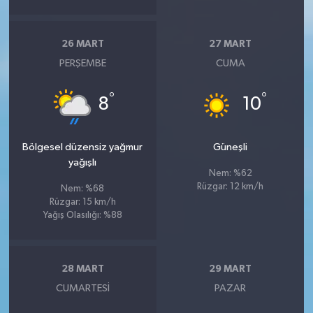
26 MART
27 MART
PERŞEMBE
CUMA
°
°
8
10
Bölgesel düzensiz yağmur
Güneşli
yağışlı
Nem: %62
Rüzgar: 12 km/h
Nem: %68
Rüzgar: 15 km/h
Yağış Olasılığı: %88
28 MART
29 MART
CUMARTESI
PAZAR