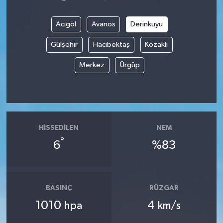
Acıgöl
Avanos
Derinkuyu
Gülşehir
Hacıbektaş
Kozaklı
Merkez
Ürgüp
HISSEDILEN
NEM
°
6
%83
BASINÇ
RÜZGAR
1010
4
hpa
km/s