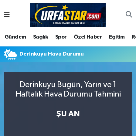
ASAYİS
Şanlıurfa Nöbetçi Eczaneler
Gündem
Sağlık
Spor
Özel Haber
Eğitim
R
ÇEVRE
Şanlıurfa Hava Durumu
DUNYA
Şanlıurfa Namaz Vakitleri
Derinkuyu Hava Durumu
Eğitim
Şanlıurfa Trafik Yoğunluk Haritası
Derinkuyu Bugün, Yarın ve 1
Ekonomi
Süper Lig Puan Durumu ve Fikstür
Haftalık Hava Durumu Tahmini
Gündem
Tüm Manşetler
ŞU AN
Kültür
Son Dakika Haberleri
Magazin
Haber Arşivi