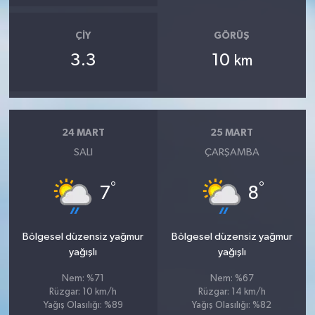
ÇIY
GÖRÜŞ
3.3
10
km
24 MART
25 MART
SALI
ÇARŞAMBA
°
°
7
8
Bölgesel düzensiz yağmur
Bölgesel düzensiz yağmur
yağışlı
yağışlı
Nem: %71
Nem: %67
Rüzgar: 10 km/h
Rüzgar: 14 km/h
Yağış Olasılığı: %89
Yağış Olasılığı: %82