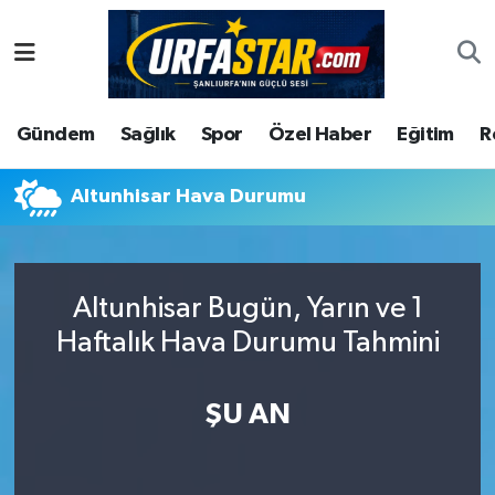
ASAYİS
Şanlıurfa Nöbetçi Eczaneler
Gündem
Sağlık
Spor
Özel Haber
Eğitim
R
ÇEVRE
Şanlıurfa Hava Durumu
DUNYA
Şanlıurfa Namaz Vakitleri
Altunhisar Hava Durumu
Eğitim
Şanlıurfa Trafik Yoğunluk Haritası
Altunhisar Bugün, Yarın ve 1
Ekonomi
Süper Lig Puan Durumu ve Fikstür
Haftalık Hava Durumu Tahmini
Gündem
Tüm Manşetler
ŞU AN
Kültür
Son Dakika Haberleri
Magazin
Haber Arşivi