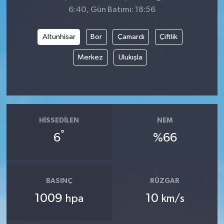
6:40, Gün Batımı: 18:56
Altunhisar
Bor
Çamardı
Çiftlik
Merkez
Ulukışla
HISSEDILEN
NEM
°
6
%66
BASINÇ
RÜZGAR
1009
10
hpa
km/s