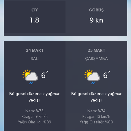
ÇIY
GÖRÜŞ
1.8
9
km
24 MART
25 MART
SALI
ÇARŞAMBA
°
°
6
6
Bölgesel düzensiz yağmur
Bölgesel düzensiz yağmur
yağışlı
yağışlı
Nem: %73
Nem: %74
Rüzgar: 9 km/h
Rüzgar: 13 km/h
Yağış Olasılığı: %89
Yağış Olasılığı: %80