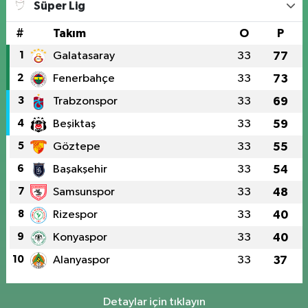
Süper Lig
#
Takım
O
P
1
Galatasaray
33
77
2
Fenerbahçe
33
73
3
Trabzonspor
33
69
4
Beşiktaş
33
59
5
Göztepe
33
55
6
Başakşehir
33
54
7
Samsunspor
33
48
8
Rizespor
33
40
9
Konyaspor
33
40
10
Alanyaspor
33
37
Detaylar için tıklayın