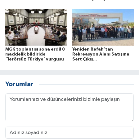
MGK toplantısı sona erdi! 8
Yeniden Refah'tan
maddelik bildiride
Rekreasyon Alanı Satışına
‘Terörsüz Türkiye’ vurgusu
Sert Çıkış...
Yorumlar