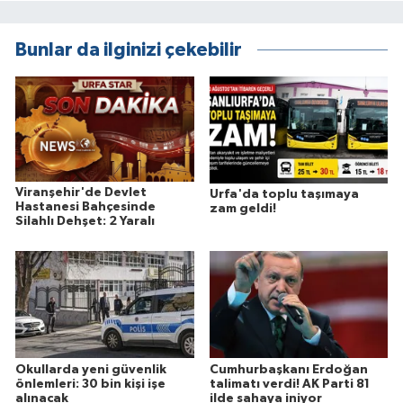
Bunlar da ilginizi çekebilir
Viranşehir'de Devlet
Urfa'da toplu taşımaya
Hastanesi Bahçesinde
zam geldi!
Silahlı Dehşet: 2 Yaralı
Okullarda yeni güvenlik
Cumhurbaşkanı Erdoğan
önlemleri: 30 bin kişi işe
talimatı verdi! AK Parti 81
alınacak
ilde sahaya iniyor