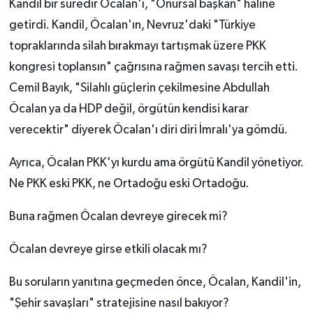
Kandil bir süredir Öcalan'ı, "Onursal başkan" haline
getirdi. Kandil, Öcalan'ın, Nevruz'daki "Türkiye
topraklarında silah bırakmayı tartışmak üzere PKK
kongresi toplansın" çağrısına rağmen savaşı tercih etti.
Cemil Bayık, "Silahlı güçlerin çekilmesine Abdullah
Öcalan ya da HDP değil, örgütün kendisi karar
verecektir" diyerek Öcalan'ı diri diri İmralı'ya gömdü.
Ayrıca, Öcalan PKK'yı kurdu ama örgütü Kandil yönetiyor.
Ne PKK eski PKK, ne Ortadoğu eski Ortadoğu.
Buna rağmen Öcalan devreye girecek mi?
Öcalan devreye girse etkili olacak mı?
Bu soruların yanıtına geçmeden önce, Öcalan, Kandil'in,
"Şehir savaşları" stratejisine nasıl bakıyor?