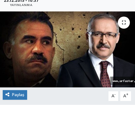
23.12.2015 - 10:37
YAYINLANMA
Paylaş
-
+
A
A