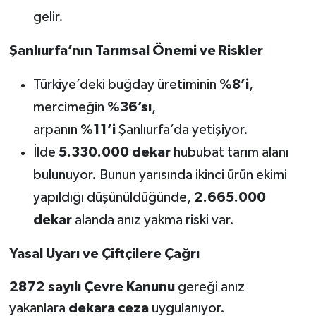
gelir.
Şanlıurfa’nın Tarımsal Önemi ve Riskler
Türkiye’deki buğday üretiminin
%8’i
,
mercimeğin
%36’sı
,
arpanın
%11’i
Şanlıurfa’da yetişiyor.
İlde
5.330.000 dekar
hububat tarım alanı
bulunuyor. Bunun yarısında ikinci ürün ekimi
yapıldığı düşünüldüğünde,
2.665.000
dekar
alanda anız yakma riski var.
Yasal Uyarı ve Çiftçilere Çağrı
2872 sayılı Çevre Kanunu
gereği anız
yakanlara
dekara ceza
uygulanıyor.