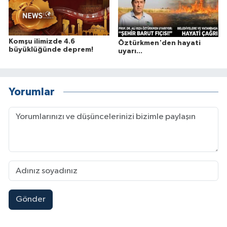
Komşu ilimizde 4.6
Öztürkmen'den hayati
büyüklüğünde deprem!
uyarı...
Yorumlar
Gönder