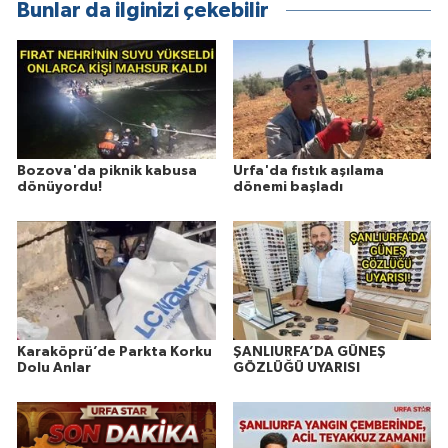
Bunlar da ilginizi çekebilir
Bozova'da piknik kabusa
Urfa'da fıstık aşılama
dönüyordu!
dönemi başladı
Karaköprü’de Parkta Korku
ŞANLIURFA’DA GÜNEŞ
Dolu Anlar
GÖZLÜĞÜ UYARISI