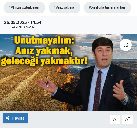
#Ali rıza öztürkmen
#Anız yakma
#Şanlıurfa tarım alanları
26.05.2025 - 14:54
YAYINLANMA
Paylaş
-
+
A
A