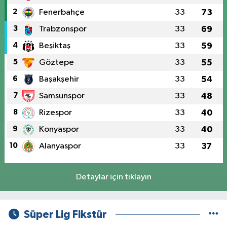
2
Fenerbahçe
33
73
3
Trabzonspor
33
69
4
Beşiktaş
33
59
5
Göztepe
33
55
6
Başakşehir
33
54
7
Samsunspor
33
48
8
Rizespor
33
40
9
Konyaspor
33
40
10
Alanyaspor
33
37
Detaylar için tıklayın
Süper Lig Fikstür