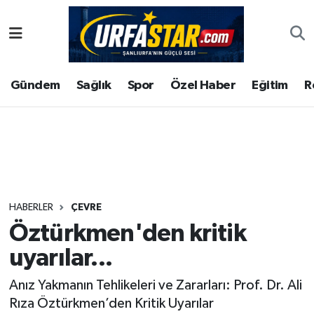
ASAYİS
Şanlıurfa Nöbetçi Eczaneler
Gündem
Sağlık
Spor
Özel Haber
Eğitim
R
ÇEVRE
Şanlıurfa Hava Durumu
DUNYA
Şanlıurfa Namaz Vakitleri
Eğitim
Şanlıurfa Trafik Yoğunluk Haritası
Ekonomi
Süper Lig Puan Durumu ve Fikstür
HABERLER
ÇEVRE
Öztürkmen'den kritik
Gündem
Tüm Manşetler
uyarılar...
Kültür
Son Dakika Haberleri
Anız Yakmanın Tehlikeleri ve Zararları: Prof. Dr. Ali
Rıza Öztürkmen’den Kritik Uyarılar
Magazin
Haber Arşivi