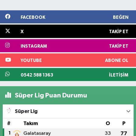
FACEBOOK
BEĞEN
X
TAKIP ET
INSTAGRAM
TAKIP ET
YOUTUBE
ABONE OL
0542 588 1363
İLETIŞIM
Süper Lig Puan Durumu
Süper Lig
#
Takım
O
P
1
Galatasaray
33
77