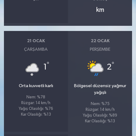
km
21 OCAK
22 OCAK
ÇARŞAMBA
PERŞEMBE
°
°
1
2
Orta kuvvetli karlı
Bölgesel düzensiz yağmur
yağışlı
Nem: %78
Rüzgar: 14 km/h
Nem: %75
Yağış Olasılığı: %76
Rüzgar: 14 km/h
Kar Olasılığı: %13
Yağış Olasılığı: %89
Kar Olasılığı: %13