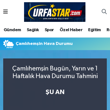
ASAYİS
Şanlıurfa Nöbetçi Eczaneler
Gündem
Sağlık
Spor
Özel Haber
Eğitim
R
ÇEVRE
Şanlıurfa Hava Durumu
DUNYA
Şanlıurfa Namaz Vakitleri
Çamlıhemşin Hava Durumu
Eğitim
Şanlıurfa Trafik Yoğunluk Haritası
Çamlıhemşin Bugün, Yarın ve 1
Ekonomi
Süper Lig Puan Durumu ve Fikstür
Haftalık Hava Durumu Tahmini
Gündem
Tüm Manşetler
ŞU AN
Kültür
Son Dakika Haberleri
Magazin
Haber Arşivi