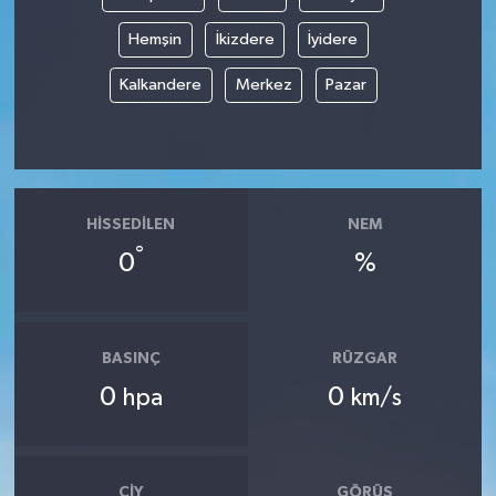
Hemşin
İkizdere
İyidere
Kalkandere
Merkez
Pazar
HISSEDILEN
NEM
°
0
%
BASINÇ
RÜZGAR
0
0
hpa
km/s
ÇIY
GÖRÜŞ