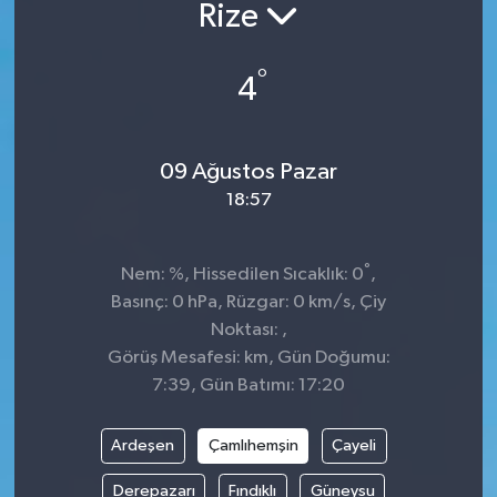
Rize
°
4
09 Ağustos Pazar
18:57
°
Nem: %, Hissedilen Sıcaklık: 0
,
Basınç: 0 hPa, Rüzgar: 0 km/s, Çiy
Noktası: ,
Görüş Mesafesi: km, Gün Doğumu:
7:39, Gün Batımı: 17:20
Ardeşen
Çamlıhemşin
Çayeli
Derepazarı
Fındıklı
Güneysu