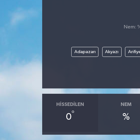
Nem: %,
Adapazarı
Akyazı
Arifiy
HISSEDILEN
NEM
°
0
%