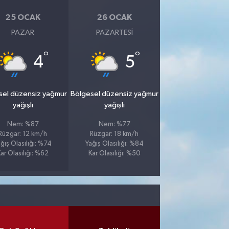
25 OCAK
26 OCAK
PAZAR
PAZARTESI
°
°
4
5
sel düzensiz yağmur
Bölgesel düzensiz yağmur
yağışlı
yağışlı
Nem: %87
Nem: %77
Rüzgar: 12 km/h
Rüzgar: 18 km/h
ğış Olasılığı: %74
Yağış Olasılığı: %84
ar Olasılığı: %62
Kar Olasılığı: %50