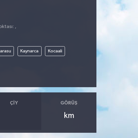
ktası: ,
arasu
Kaynarca
Kocaali
ÇIY
GÖRÜŞ
km