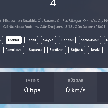
°
4
°
 Hissedilen Sıcaklık: 0
, Basınç: 0 hPa, Rüzgar: 0 km/s, Çiy No
Görüş Mesafesi: km, Gün Doğumu: 8:18, Gün Batımı: 18:01
e
Erenler
Ferizli
Geyve
Hendek
Karapürçek
K
Pamukova
Sapanca
Serdivan
Söğütlü
Taraklı
BASINÇ
RÜZGAR
0
0
hpa
km/s