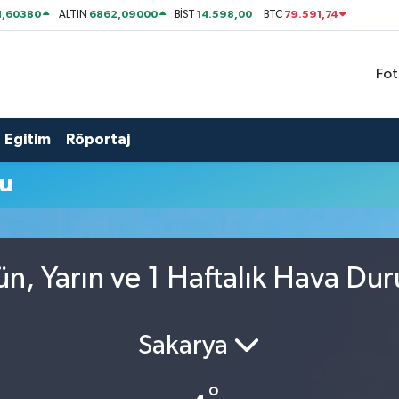
1,60380
6862,09000
14.598,00
79.591,74
ALTIN
BİST
BTC
Fot
Eğitim
Röportaj
mu
ün, Yarın ve 1 Haftalık Hava Du
Sakarya