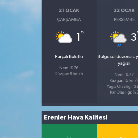
21 OCAK
22 OCAK
ÇARŞAMBA
PERŞEMBE
°
1
3
Parçalı Bulutlu
Bölgesel düzensiz 
yağışlı
Nem: %76
Rüzgar: 9 km/h
Nem: %77
Rüzgar: 15 km/
Yağış Olasılığı: 
Kar Olasılığı: %
Erenler Hava Kalitesi