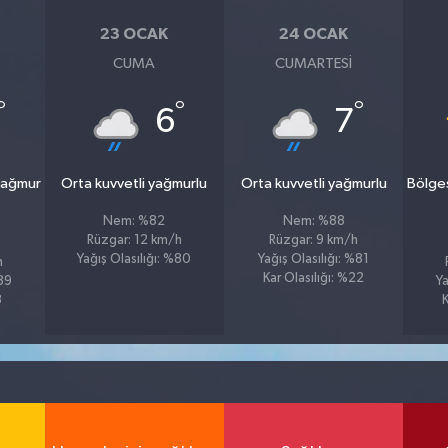
23 OCAK
24 OCAK
CUMA
CUMARTESI
°
°
°
6
7
yağmur
Orta kuvvetli yağmurlu
Orta kuvvetli yağmurlu
Bölge
Nem: %82
Nem: %88
Rüzgar: 12 km/h
Rüzgar: 9 km/h
Yağış Olasılığı: %80
Yağış Olasılığı: %81
h
Kar Olasılığı: %22
%89
Ya
3
K