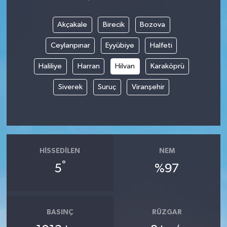
Akçakale
Birecik
Bozova
Ceylanpınar
Eyyübiye
Halfeti
Haliliye
Harran
Hilvan
Karaköprü
Siverek
Suruç
Viranşehir
HISSEDILEN
NEM
°
5
%97
BASINÇ
RÜZGAR