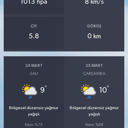
1013
8
hpa
km/s
ÇIY
GÖRÜŞ
5.8
0
km
24 MART
25 MART
SALI
ÇARŞAMBA
°
°
9
10
Bölgesel düzensiz yağmur
Bölgesel düzensiz yağmur
yağışlı
yağışlı
Nem: %75
Nem: %68