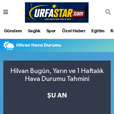
ASAYİS
Şanlıurfa Nöbetçi Eczaneler
Gündem
Sağlık
Spor
Özel Haber
Eğitim
R
ÇEVRE
Şanlıurfa Hava Durumu
DUNYA
Şanlıurfa Namaz Vakitleri
Hilvan Hava Durumu
Eğitim
Şanlıurfa Trafik Yoğunluk Haritası
Hilvan Bugün, Yarın ve 1 Haftalık
Ekonomi
Süper Lig Puan Durumu ve Fikstür
Hava Durumu Tahmini
Gündem
Tüm Manşetler
ŞU AN
Kültür
Son Dakika Haberleri
Magazin
Haber Arşivi