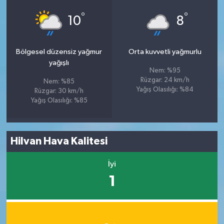
°
°
10
8
Bölgesel düzensiz yağmur
Orta kuvvetli yağmurlu
yağışlı
Nem: %95
Rüzgar: 24 km/h
Nem: %85
Yağış Olasılığı: %84
Rüzgar: 30 km/h
Yağış Olasılığı: %85
Hilvan Hava Kalitesi
İyi
1