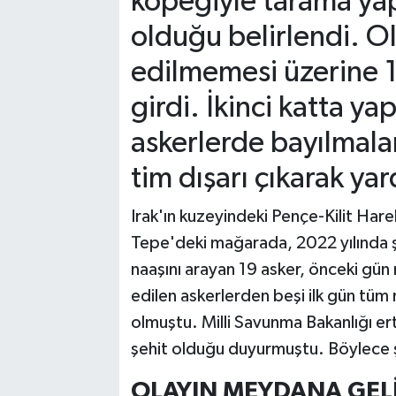
köpeğiyle tarama yapıl
olduğu belirlendi. O
edilmemesi üzerine 
girdi. İkinci katta y
askerlerde bayılmala
tim dışarı çıkarak yar
Irak'ın kuzeyindeki Pençe-Kilit Har
Tepe'deki mağarada, 2022 yılında 
naaşını arayan 19 asker, önceki gü
edilen askerlerden beşi ilk gün tü
olmuştu. Milli Savunma Bakanlığı er
şehit olduğu duyurmuştu. Böylece şe
OLAYIN MEYDANA GELİ