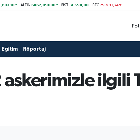
1,60380
6862,09000
14.598,00
79.591,74
ALTIN
BİST
BTC
Fot
Eğitim
Röportaj
 askerimizle ilgili