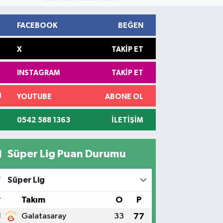
FACEBOOK
BEĞEN
X
TAKIP ET
INSTAGRAM
TAKIP ET
YOUTUBE
ABONE OL
0542 588 1363
İLETIŞIM
Süper Lig Puan Durumu
Süper Lig
#
Takım
O
P
1
Galatasaray
33
77