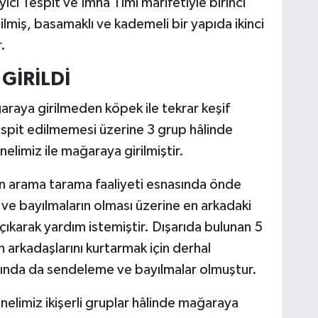
ıcı Tespit ve İmha Timi marifetiyle birinci
ilmiş, basamaklı ve kademeli bir yapıda ikinci
.
GİRİLDİ
aya girilmeden köpek ile tekrar keşif
espit edilmemesi üzerine 3 grup hâlinde
elimiz ile mağaraya girilmiştir.
tın arama tarama faaliyeti esnasında önde
ve bayılmaların olması üzerine en arkadaki
ı çıkarak yardım istemiştir. Dışarıda bulunan 5
h arkadaşlarını kurtarmak için derhal
smında da sendeleme ve bayılmalar olmuştur.
elimiz ikişerli gruplar hâlinde mağaraya