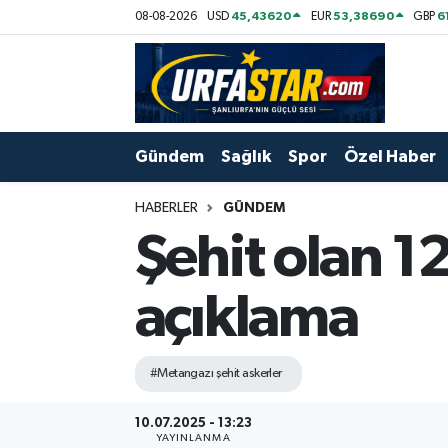
45,43620
53,38690
6
08-08-2026
USD
EUR
GBP
ASAYİS
Şanlıurfa Nöbetçi Eczaneler
ÇEVRE
Şanlıurfa Hava Durumu
Gündem
Sağlık
Spor
Özel Haber
DUNYA
Şanlıurfa Namaz Vakitleri
HABERLER
GÜNDEM
Eğitim
Şanlıurfa Trafik Yoğunluk Haritası
Şehit olan 12
Ekonomi
Süper Lig Puan Durumu ve Fikstür
açıklama
Gündem
Tüm Manşetler
#Metangazı şehit askerler
Kültür
Son Dakika Haberleri
10.07.2025 - 13:23
Magazin
Haber Arşivi
YAYINLANMA