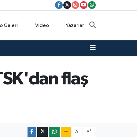
o Galeri
Video
Yazarlar
 TSK'dan flaş
-
+
A
A