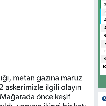
1
lığı, metan gazına maruz
 askerimizle ilgili olayın
ı. Mağarada önce keşif