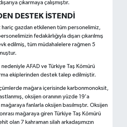
ışarıya çıkarmaya çalışmıştır.
EN DESTEK İSTENDİ
z hariç gazdan etkilenen tüm personelimiz,
rsonelimizin fedakârlığıyla dışarı çıkarılmış
sevk edilmiş, tüm müdahalelere rağmen 5
muştur.
ası nedeniyle AFAD ve Türkiye Taş Kömürü
a ekiplerinden destek talep edilmiştir.
ölçümlerde mağara içerisinde karbonmonoksit,
astlanmış, oksijen oranının yüzde 19'a
mağaraya fanlarla oksijen basılmıştır. Oksijen
 sonrası mağaraya giren Türkiye Taş Kömürü
hit olan 7 kahraman silah arkadaşımızın