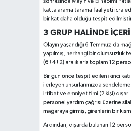
sonrasında Mayın ve El Yapımı Patlay
katta arama tarama faaliyeti icra ed
bir kat daha olduğu tespit edilmiştir
3 GRUP HALİNDE İÇERİ 
Olayın yaşandığı 6 Temmuz'da mağar
yapılmış, herhangi bir olumsuzluk t
(6+4+2) aralıklarla toplam 12 person
Bir gün önce tespit edilen ikinci ka
ilerleyen unsurlarımızda sendeleme 
irtibat ve emniyet timi (2 kişi) dışar
personel yardım çağrısı üzerine sila
mağaraya girmiş, girenlerin bir kı
Ardından, dışarda bulunan 12 person