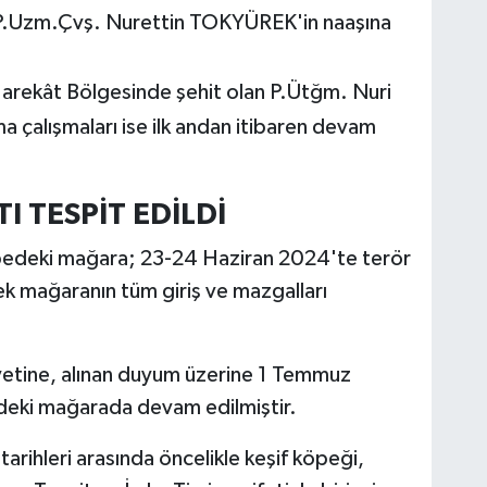
P.Uzm.Çvş. Nurettin TOKYÜREK'in naaşına
arekât Bölgesinde şehit olan P.Ütğm. Nuri
 çalışmaları ise ilk andan itibaren devam
I TESPİT EDİLDİ
epedeki mağara; 23-24 Haziran 2024'te terör
 mağaranın tüm giriş ve mazgalları
iyetine, alınan duyum üzerine 1 Temmuz
deki mağarada devam edilmiştir.
ihleri arasında öncelikle keşif köpeği,