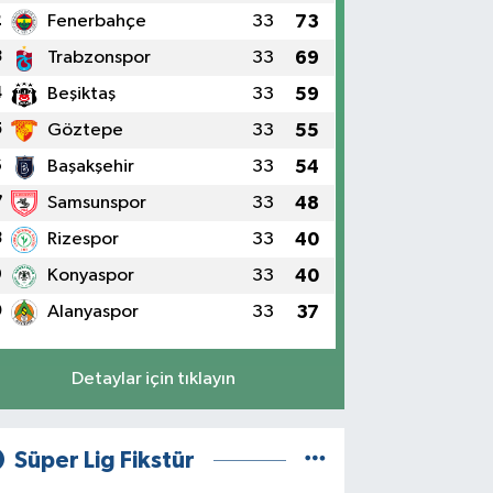
2
Fenerbahçe
33
73
3
Trabzonspor
33
69
4
Beşiktaş
33
59
5
Göztepe
33
55
6
Başakşehir
33
54
7
Samsunspor
33
48
8
Rizespor
33
40
9
Konyaspor
33
40
0
Alanyaspor
33
37
Detaylar için tıklayın
Süper Lig Fikstür