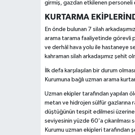
girmiş, gazdan etkilenen personeli d
KURTARMA EKİPLERİND
En önde bulunan 7 silah arkadaşımı
arama tarama faaliyetinde görevli pe
ve derhâl hava yolu ile hastaneye 
kahraman silah arkadaşımız şehit ol
İlk defa karşılaşılan bir durum olm
Kurumuna bağlı uzman arama kurtarm
Uzman ekipler tarafından yapılan 
metan ve hidrojen sülfür gazlarına r
düştüğünün tespit edilmesi üzerine 
seviyesinin yüzde 60'a çıkarılması
Kurumu uzman ekipleri tarafından şe