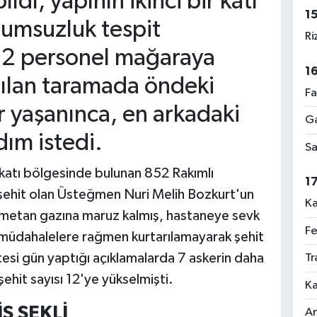
dı, yapının ikinci bir katı
1
lumsuzluk tespit
Ri
12 personel mağaraya
1
apılan taramada öndeki
Fa
r yaşanınca, en arkadaki
Ga
dım istedi.
Sa
ekatı bölgesinde bulunan 852 Rakımlı
1
şehit olan Üsteğmen Nuri Melih Bozkurt'un
Ka
n metan gazına maruz kalmış, hastaneye sevk
Fe
m müdahalelere rağmen kurtarılamayarak şehit
tesi gün yaptığı açıklamalarda 7 askerin daha
Tr
hit sayısı 12'ye yükselmişti.
Ka
Ş ŞEKLİ
An