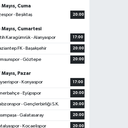
5 Mayıs, Cuma
zespor - Beşiktaş
20:00
6 Mayıs, Cumartesi
tih Karagümrük - Alanyaspor
17:00
ziantep FK - Başakşehir
20:00
msunspor - Göztepe
20:00
7 Mayıs, Pazar
yserispor - Konyaspor
17:00
nerbahçe - Eyüpspor
20:00
abzonspor - Gençlerbirliği S.K.
20:00
sımpaşa - Galatasaray
20:00
talyaspor - Kocaelispor
20:00