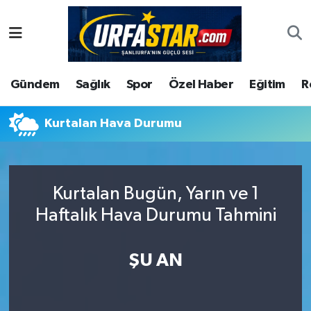
ASAYİS
Şanlıurfa Nöbetçi Eczaneler
Gündem
Sağlık
Spor
Özel Haber
Eğitim
R
ÇEVRE
Şanlıurfa Hava Durumu
DUNYA
Şanlıurfa Namaz Vakitleri
Kurtalan Hava Durumu
Eğitim
Şanlıurfa Trafik Yoğunluk Haritası
Kurtalan Bugün, Yarın ve 1
Ekonomi
Süper Lig Puan Durumu ve Fikstür
Haftalık Hava Durumu Tahmini
Gündem
Tüm Manşetler
ŞU AN
Kültür
Son Dakika Haberleri
Magazin
Haber Arşivi