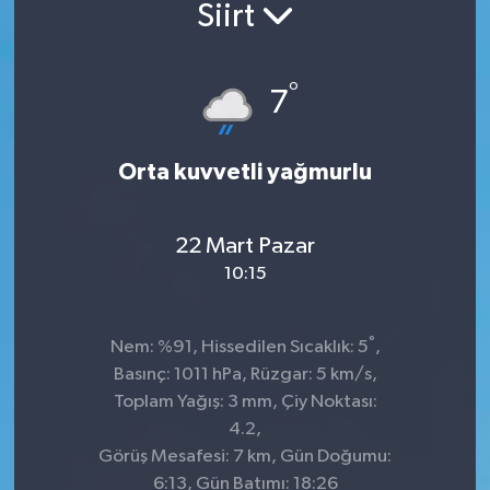
Siirt
°
7
Orta kuvvetli yağmurlu
22 Mart Pazar
10:15
°
Nem: %91, Hissedilen Sıcaklık: 5
,
Basınç: 1011 hPa, Rüzgar: 5 km/s,
Toplam Yağış: 3 mm, Çiy Noktası:
4.2,
Görüş Mesafesi: 7 km, Gün Doğumu:
6:13, Gün Batımı: 18:26