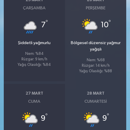
25 MART
26 MART
ÇARŞAMBA
PERŞEMBE
°
°
7
10
Şiddetli yağmurlu
Bölgesel düzensiz yağmur
yağışlı
Nem: %84
Rüzgar: 9 km/h
Nem: %68
Yağış Olasılığı: %84
Rüzgar: 14 km/h
Yağış Olasılığı: %88
27 MART
28 MART
CUMA
CUMARTESI
°
°
9
9