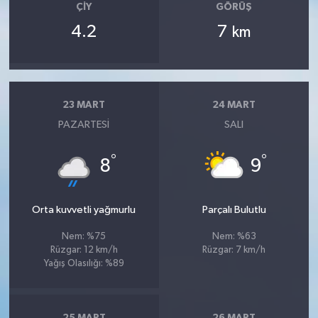
ÇIY
GÖRÜŞ
4.2
7
km
23 MART
24 MART
PAZARTESI
SALI
°
°
8
9
Orta kuvvetli yağmurlu
Parçalı Bulutlu
Nem: %75
Nem: %63
Rüzgar: 12 km/h
Rüzgar: 7 km/h
Yağış Olasılığı: %89