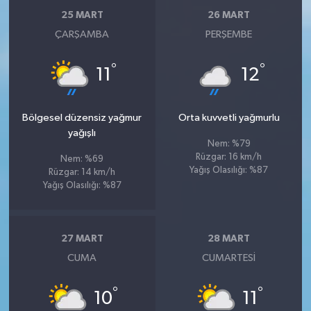
25 MART
26 MART
ÇARŞAMBA
PERŞEMBE
°
°
11
12
Bölgesel düzensiz yağmur
Orta kuvvetli yağmurlu
yağışlı
Nem: %79
Rüzgar: 16 km/h
Nem: %69
Yağış Olasılığı: %87
Rüzgar: 14 km/h
Yağış Olasılığı: %87
27 MART
28 MART
CUMA
CUMARTESI
°
°
10
11