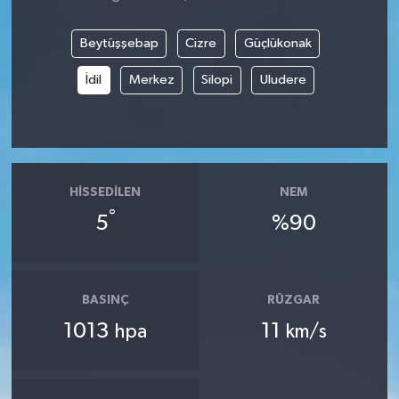
Beytüşşebap
Cizre
Güçlükonak
İdil
Merkez
Silopi
Uludere
HISSEDILEN
NEM
°
5
%90
BASINÇ
RÜZGAR
1013
11
hpa
km/s