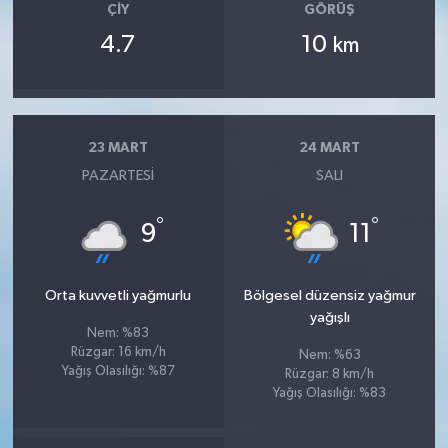
ÇIY
GÖRÜŞ
4.7
10
km
23 MART
24 MART
PAZARTESI
SALI
°
°
9
11
Orta kuvvetli yağmurlu
Bölgesel düzensiz yağmur
yağışlı
Nem: %83
Rüzgar: 16 km/h
Nem: %63
Yağış Olasılığı: %87
Rüzgar: 8 km/h
Yağış Olasılığı: %83