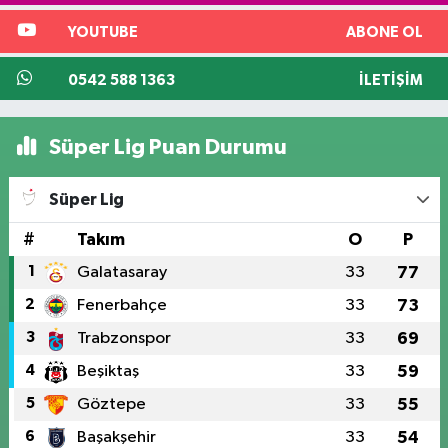
YOUTUBE
ABONE OL
0542 588 1363
İLETIŞIM
Süper Lig Puan Durumu
Süper Lig
#
Takım
O
P
1
Galatasaray
33
77
2
Fenerbahçe
33
73
3
Trabzonspor
33
69
4
Beşiktaş
33
59
5
Göztepe
33
55
6
Başakşehir
33
54