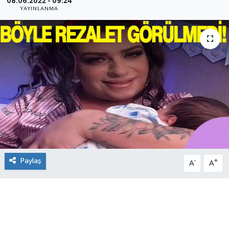
08.06.2022 - 09:24
YAYINLANMA
Paylaş
-
+
A
A