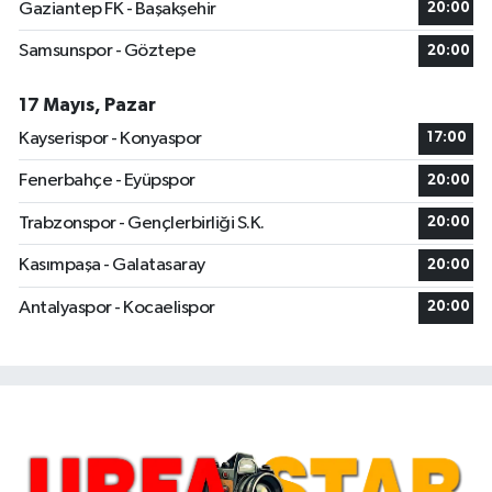
Gaziantep FK - Başakşehir
20:00
Samsunspor - Göztepe
20:00
17 Mayıs, Pazar
Kayserispor - Konyaspor
17:00
Fenerbahçe - Eyüpspor
20:00
Trabzonspor - Gençlerbirliği S.K.
20:00
Kasımpaşa - Galatasaray
20:00
Antalyaspor - Kocaelispor
20:00