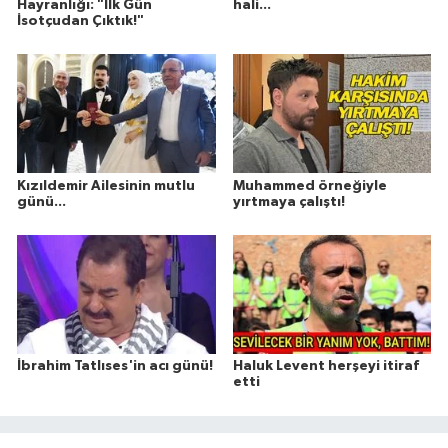
Hayranlığı: "İlk Gün
hali...
İsotçudan Çıktık!"
Kızıldemir Ailesinin mutlu
Muhammed örneğiyle
günü...
yırtmaya çalıştı!
İbrahim Tatlıses'in acı günü!
Haluk Levent herşeyi itiraf
etti