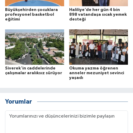
Büyükşehirden çocuklara
Haliliye’de her gün 4 bin
profesyonel basketbol
898 vatandaşa sıcak yemek
eğitimi
desteği
Siverek'in caddelerinde
Okuma yazma öğrenen
çalışmalar aralıksız sürüyor
anneler mezuniyet sevinci
yaşadı
Yorumlar