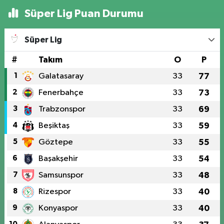
Süper Lig Puan Durumu
Süper Lig
#
Takım
O
P
1
Galatasaray
33
77
2
Fenerbahçe
33
73
3
Trabzonspor
33
69
4
Beşiktaş
33
59
5
Göztepe
33
55
6
Başakşehir
33
54
7
Samsunspor
33
48
8
Rizespor
33
40
9
Konyaspor
33
40