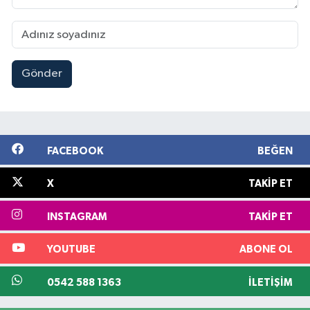
Gönder
FACEBOOK
BEĞEN
X
TAKIP ET
INSTAGRAM
TAKIP ET
YOUTUBE
ABONE OL
0542 588 1363
İLETIŞIM