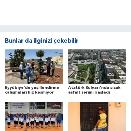
Bunlar da ilginizi çekebilir
Eyyübiye’de yeşillendirme
Atatürk Bulvarı'nda sıcak
çalışmaları hız kesmiyor
asfalt serimi başladı