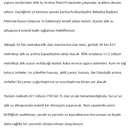
yapımı sürdürülen Atık Su Arıtma Tesisi Projesinde çalışmalar aralıksız devam
ediyor. Geçtiğimiz yıl temmuz ayında Şanlıurfa Büyükşehir Belediye Başkanı
Mehmet Kasım Gülpınar’ın katılımıyla temeli atılan tesisin, ilçenin atık su
altyapısına önemli katkı sağlaması hedefleniyor.
Yaklaşık 50 bin metrekarelik alan üzerine kurulan tesis, günlük 30 bin 621
metreküp atık su arıtma kapasitesine sahip olacak. Yıllık ortalama 11,5 milyon
metreküp atık suyun arıtılacağı tesiste; kaba ve ince ızgara sistemleri, kum ve yağ
tutucu üniteler, ön çökeltim havuzu, aktif çamur havuzu, ileri biyolojik arıtma
üniteleri ile çamur yoğunlaştırma ve susuzlaştırma binası yer alacak.
Toplam maliyeti 427 milyon 730 bin TL olan proje tamamlandığında, Suruç’un
atık su altyapısında önemli bir dönüşüm yaşanacak. Tesis sayesinde çevre
kirliliğinin azaltılması, yeraltı ve yerüstü su kaynaklarının korunması ve ilçede
daha sağlıklı bir çevrenin oluşturulması amaçlanıyor.