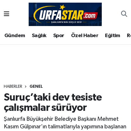
ASAYİS
Şanlıurfa Nöbetçi Eczaneler
Gündem
Sağlık
Spor
Özel Haber
Eğitim
R
ÇEVRE
Şanlıurfa Hava Durumu
DUNYA
Şanlıurfa Namaz Vakitleri
Eğitim
Şanlıurfa Trafik Yoğunluk Haritası
Ekonomi
Süper Lig Puan Durumu ve Fikstür
HABERLER
GENEL
Suruç’taki dev tesiste
Gündem
Tüm Manşetler
çalışmalar sürüyor
Kültür
Son Dakika Haberleri
Şanlıurfa Büyükşehir Belediye Başkanı Mehmet
Kasım Gülpınar’ın talimatlarıyla yapımına başlanan
Magazin
Haber Arşivi