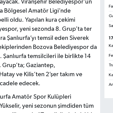
ayacak. Viranşehir Belediyespor’un
Fa
 Bölgesel Amatör Ligi’nde
Ga
li oldu. Yapılan kura çekimi
Sa
espor, yeni sezonda 8. Grup’ta ter
ıra Şanlıurfa’yı temsil eden Siverek
1
Ka
 ekiplerinden Bozova Belediyespor da
nlıurfa temsilcileri ile birlikte 14
Fe
 Grup’ta; Gaziantep,
Tr
tay ve Kilis’ten 2’şer takım ve
Ka
ücadele edecek.
An
ıurfa Amatör Spor Kulüpleri
ükselir, yeni sezonun şimdiden tüm