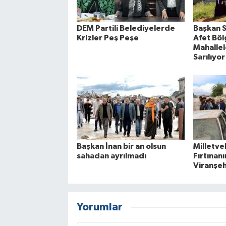
DEM Partili Belediyelerde
Başkan S
Krizler Peş Peşe
Afet Böl
Mahallel
Sarılıyor
Başkan İnan bir an olsun
Milletve
sahadan ayrılmadı
Fırtınan
Viranşeh
Yorumlar