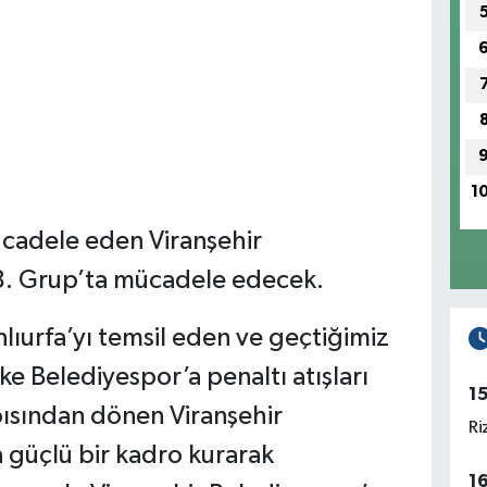
1
cadele eden Viranşehir
8. Grup’ta mücadele edecek.
lıurfa’yı temsil eden ve geçtiğimiz
fke Belediyespor’a penaltı atışları
1
pısından dönen Viranşehir
Ri
 güçlü bir kadro kurarak
1