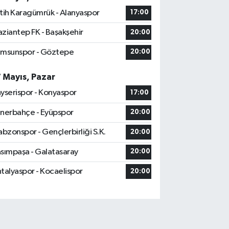
tih Karagümrük - Alanyaspor
17:00
ziantep FK - Başakşehir
20:00
msunspor - Göztepe
20:00
7 Mayıs, Pazar
yserispor - Konyaspor
17:00
nerbahçe - Eyüpspor
20:00
abzonspor - Gençlerbirliği S.K.
20:00
sımpaşa - Galatasaray
20:00
talyaspor - Kocaelispor
20:00