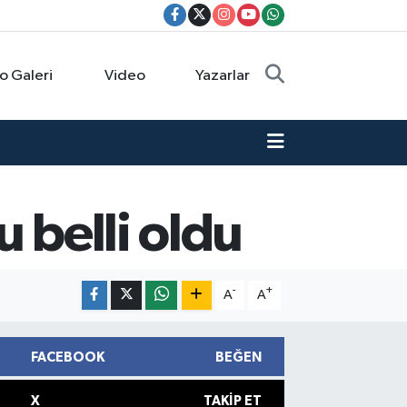
o Galeri
Video
Yazarlar
 belli oldu
-
+
A
A
FACEBOOK
BEĞEN
X
TAKIP ET