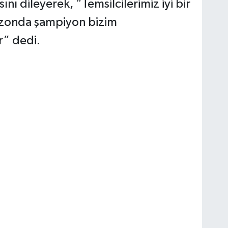
ını dileyerek, “Temsilcilerimiz iyi bir
sezonda şampiyon bizim
r” dedi.