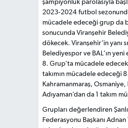
şampiyonluk parolasıyla başl
2023-2024 futbol sezonunda
mücadele edeceği grup da bel
sonucunda Viranşehir Belediy
dökecek. Viranşehir’in yanı s
Belediyespor ve BAL’ın yeni
8. Grup’ta mücadele edecek. Şa
takımın mücadele edeceği 8.
Kahramanmaraş, Osmaniye, Ha
Adıyaman’dan da 1 takım m
Grupları değerlendiren Şanl
Federasyonu Başkanı Adnan Y