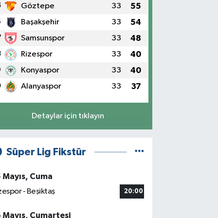
5
Göztepe
33
55
6
Başakşehir
33
54
7
Samsunspor
33
48
8
Rizespor
33
40
9
Konyaspor
33
40
0
Alanyaspor
33
37
Detaylar için tıklayın
Süper Lig Fikstür
5 Mayıs, Cuma
zespor - Beşiktaş
20:00
6 Mayıs, Cumartesi