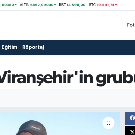
1,60380
6862,09000
14.598,00
79.591,74
ALTIN
BİST
BTC
Fot
Eğitim
Röportaj
Viranşehir'in grubu