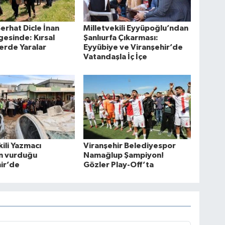
erhat Dicle İnan
Milletvekili Eyyüpoğlu’ndan
gesinde: Kırsal
Şanlıurfa Çıkarması:
erde Yaralar
Eyyübiye ve Viranşehir’de
Vatandaşla İç İçe
kili Yazmacı
Viranşehir Belediyespor
ın vurduğu
Namağlup Şampiyon!
ir’de
Gözler Play-Off’ta