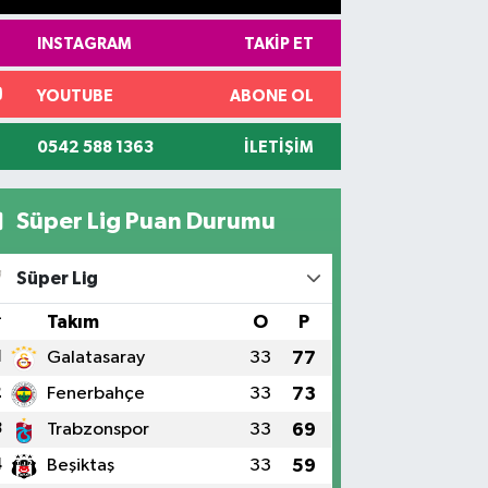
INSTAGRAM
TAKIP ET
YOUTUBE
ABONE OL
0542 588 1363
İLETIŞIM
Süper Lig Puan Durumu
Süper Lig
#
Takım
O
P
1
Galatasaray
33
77
2
Fenerbahçe
33
73
3
Trabzonspor
33
69
4
Beşiktaş
33
59