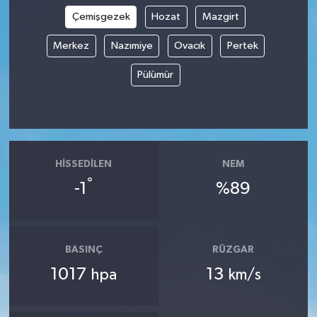
Çemişgezek
Hozat
Mazgirt
Merkez
Nazımiye
Ovacık
Pertek
Pülümür
HISSEDILEN
NEM
°
-1
%89
BASINÇ
RÜZGAR
1017
13
hpa
km/s