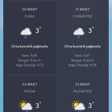
20 MART
21 MART
CUMA
CUMARTESI
°
°
3
3
Orta kuvvetli yağmurlu
Orta kuvvetli yağmurlu
Nem: %96
Nem: %97
Rüzgar: 9 km/h
Rüzgar: 6 km/h
Yağış Olasılığı: %72
Yağış Olasılığı: %78
22 MART
23 MART
PAZAR
PAZARTESI
°
°
3
3