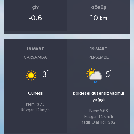
ÇIY
GÖRÜŞ
-0.6
10
km
18 MART
19 MART
ÇARŞAMBA
PERŞEMBE
°
°
3
5
Güneşli
Bölgesel düzensiz yağmur
yağışlı
Nem: %73
Rüzgar: 12 km/h
Nem: %68
Rüzgar: 14 km/h
Yağış Olasılığı: %82