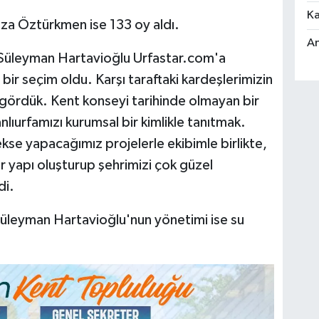
Ka
ıza Öztürkmen ise 133 oy aldı.
An
 Süleyman Hartavioğlu Urfastar.com'a
bir seçim oldu. Karşı taraftaki kardeşlerimizin
gördük. Kent konseyi tarihinde olmayan bir
lıurfamızı kurumsal bir kimlikle tanıtmak.
kse yapacağımız projelerle ekibimle birlikte,
r yapı oluşturup şehrimizi çok güzel
di.
Süleyman Hartavioğlu'nun yönetimi ise su