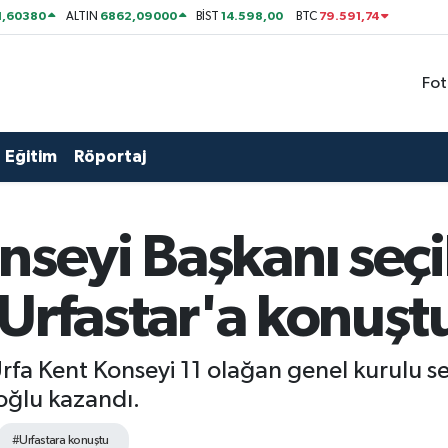
1,60380
6862,09000
14.598,00
79.591,74
ALTIN
BİST
BTC
Fot
Eğitim
Röportaj
nseyi Başkanı seçi
Urfastar'a konuşt
fa Kent Konseyi 11 olağan genel kurulu seçi
oğlu kazandı.
#Urfastara konuştu