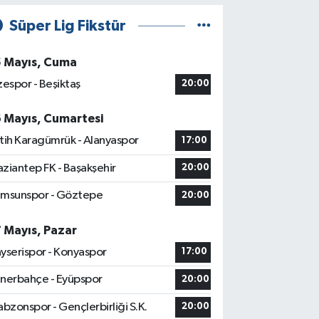
Süper Lig Fikstür
5 Mayıs, Cuma
zespor - Beşiktaş
20:00
6 Mayıs, Cumartesi
tih Karagümrük - Alanyaspor
17:00
ziantep FK - Başakşehir
20:00
msunspor - Göztepe
20:00
7 Mayıs, Pazar
yserispor - Konyaspor
17:00
nerbahçe - Eyüpspor
20:00
abzonspor - Gençlerbirliği S.K.
20:00