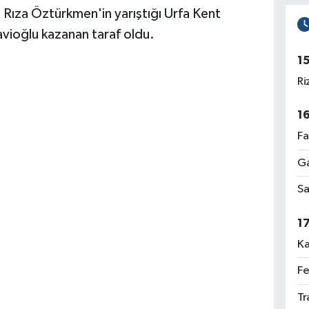
i Rıza Öztürkmen'in yarıştığı Urfa Kent
avioğlu kazanan taraf oldu.
1
Ri
1
Fa
Ga
Sa
1
Ka
Fe
Tr