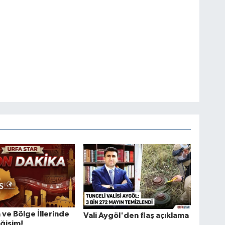
a ve Bölge İllerinde
Vali Aygöl'den flaş açıklama
eğişim!