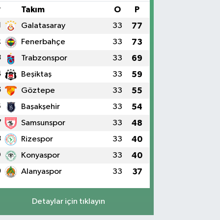
#
Takım
O
P
1
Galatasaray
33
77
2
Fenerbahçe
33
73
3
Trabzonspor
33
69
4
Beşiktaş
33
59
5
Göztepe
33
55
6
Başakşehir
33
54
7
Samsunspor
33
48
8
Rizespor
33
40
9
Konyaspor
33
40
0
Alanyaspor
33
37
Detaylar için tıklayın