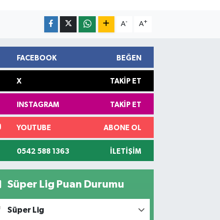
-
+
A
A
FACEBOOK
BEĞEN
X
TAKIP ET
INSTAGRAM
TAKIP ET
YOUTUBE
ABONE OL
0542 588 1363
İLETIŞIM
Süper Lig Puan Durumu
Süper Lig