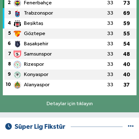
2
Fenerbahçe
33
73
3
Trabzonspor
33
69
4
Beşiktaş
33
59
5
Göztepe
33
55
6
Başakşehir
33
54
7
Samsunspor
33
48
8
Rizespor
33
40
9
Konyaspor
33
40
10
Alanyaspor
33
37
Detaylar için tıklayın
Süper Lig Fikstür