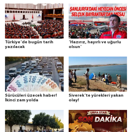
Türkiye'de bugün tarih
'Hazırız, hayırlı ve uğurlu
yazılacak
olsun'
Sürücüleri üzecek haber!
Siverek'te yürekleri yakan
İkinci zam yolda
olay!