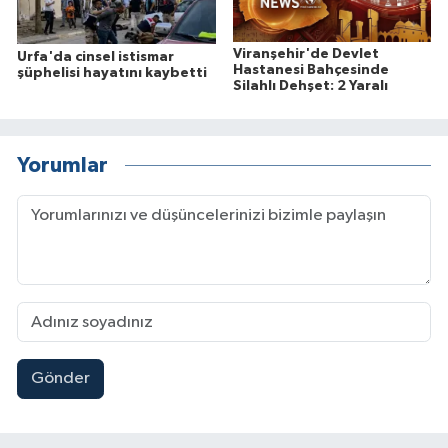
Viranşehir'de Devlet
Urfa'da cinsel istismar
Hastanesi Bahçesinde
şüphelisi hayatını kaybetti
Silahlı Dehşet: 2 Yaralı
Yorumlar
Gönder