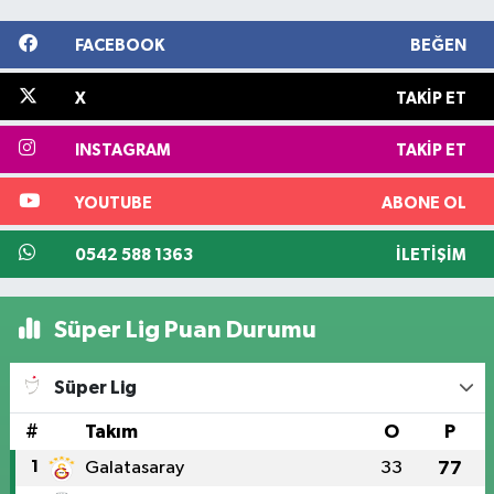
FACEBOOK
BEĞEN
X
TAKIP ET
INSTAGRAM
TAKIP ET
YOUTUBE
ABONE OL
0542 588 1363
İLETIŞIM
Süper Lig Puan Durumu
Süper Lig
#
Takım
O
P
1
Galatasaray
33
77