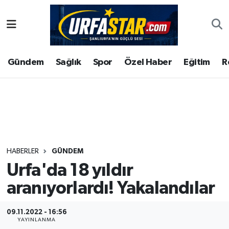
ASAYİS
Şanlıurfa Nöbetçi Eczaneler
Gündem
Sağlık
Spor
Özel Haber
Eğitim
R
ÇEVRE
Şanlıurfa Hava Durumu
DUNYA
Şanlıurfa Namaz Vakitleri
Eğitim
Şanlıurfa Trafik Yoğunluk Haritası
Ekonomi
Süper Lig Puan Durumu ve Fikstür
HABERLER
GÜNDEM
Urfa'da 18 yıldır
Gündem
Tüm Manşetler
aranıyorlardı! Yakalandılar
Kültür
Son Dakika Haberleri
09.11.2022 - 16:56
Magazin
Haber Arşivi
YAYINLANMA