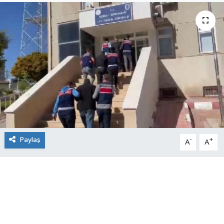
Paylaş
-
+
A
A