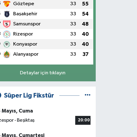
5
Göztepe
33
55
6
Başakşehir
33
54
7
Samsunspor
33
48
8
Rizespor
33
40
9
Konyaspor
33
40
0
Alanyaspor
33
37
Detaylar için tıklayın
Süper Lig Fikstür
5 Mayıs, Cuma
zespor - Beşiktaş
20:00
6 Mayıs, Cumartesi