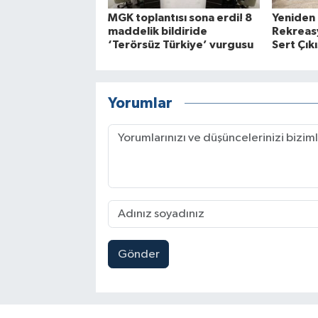
MGK toplantısı sona erdi! 8
Yeniden
maddelik bildiride
Rekreasy
‘Terörsüz Türkiye’ vurgusu
Sert Çıkı
Yorumlar
Gönder