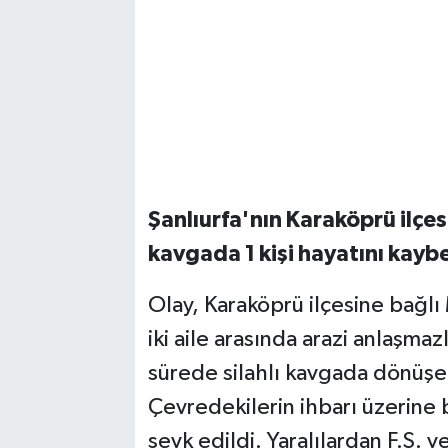
Şanlıurfa'nın Karaköprü ilçes
kavgada 1 kişi hayatını kaybet
Olay, Karaköprü ilçesine bağl
iki aile arasında arazi anlaşmaz
sürede silahlı kavgada dönüşen 
Çevredekilerin ihbarı üzerine b
sevk edildi. Yaralılardan F.Ş. 