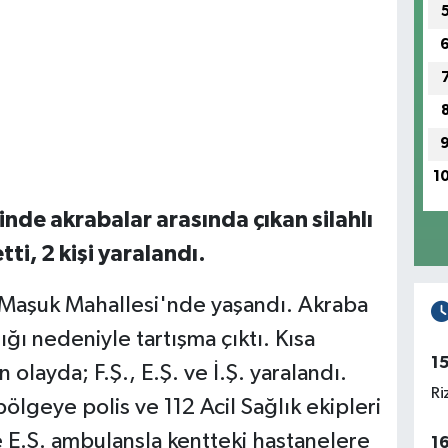
1
inde akrabalar arasında çıkan silahlı
ti, 2 kişi yaralandı.
ı Maşuk Mahallesi'nde yaşandı. Akraba
lığı nedeniyle tartışma çıktı. Kısa
1
olayda; F.Ş., E.Ş. ve İ.Ş. yaralandı.
Ri
ölgeye polis ve 112 Acil Sağlık ekipleri
ve E.Ş. ambulansla kentteki hastanelere
1