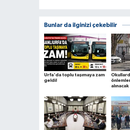
Bunlar da ilginizi çekebilir
Urfa'da toplu taşımaya zam
Okullard
geldi!
önlemleri
alınacak