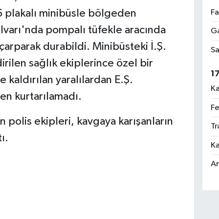
06 plakalı minibüsle bölgeden
Fa
ulvarı'nda pompalı tüfekle aracında
Ga
 çarparak durabildi. Minibüsteki İ.Ş.
Sa
rilen sağlık ekiplerince özel bir
1
 kaldırılan yaralılardan E.Ş.
Ka
en kurtarılamadı.
Fe
n polis ekipleri, kavgaya karışanların
Tr
ı.
Ka
An