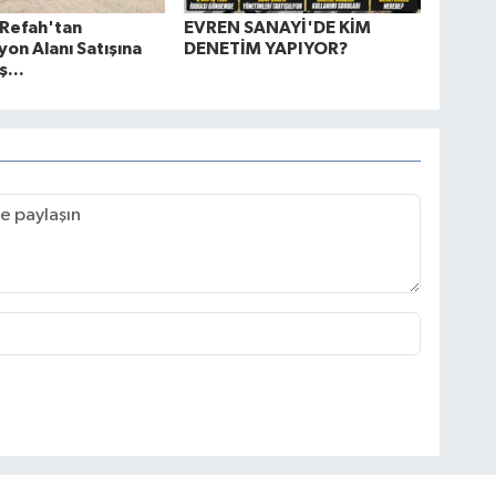
 Refah'tan
EVREN SANAYİ'DE KİM
on Alanı Satışına
DENETİM YAPIYOR?
ş...