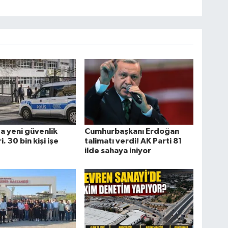
a yeni güvenlik
Cumhurbaşkanı Erdoğan
. 30 bin kişi işe
talimatı verdi! AK Parti 81
ilde sahaya iniyor