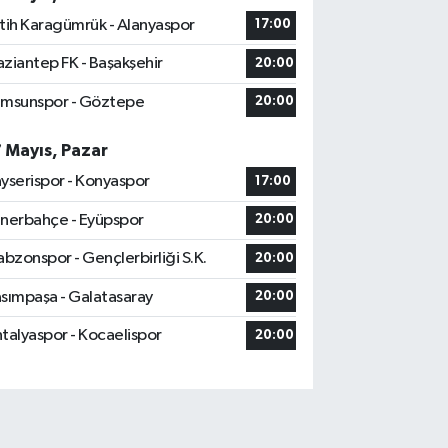
tih Karagümrük - Alanyaspor
17:00
ziantep FK - Başakşehir
20:00
msunspor - Göztepe
20:00
7 Mayıs, Pazar
yserispor - Konyaspor
17:00
nerbahçe - Eyüpspor
20:00
abzonspor - Gençlerbirliği S.K.
20:00
sımpaşa - Galatasaray
20:00
talyaspor - Kocaelispor
20:00