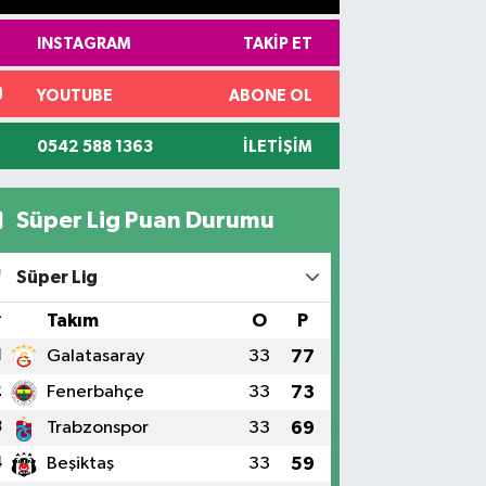
INSTAGRAM
TAKIP ET
YOUTUBE
ABONE OL
0542 588 1363
İLETIŞIM
Süper Lig Puan Durumu
Süper Lig
#
Takım
O
P
1
Galatasaray
33
77
2
Fenerbahçe
33
73
3
Trabzonspor
33
69
4
Beşiktaş
33
59