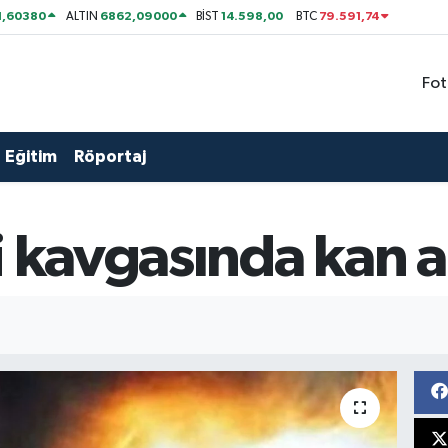
1,60380
6862,09000
14.598,00
79.591,74
ALTIN
BİST
BTC
Fot
Eğitim
Röportaj
i kavgasında kan a