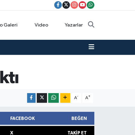
o Galeri
Video
Yazarlar
ktı
-
+
A
A
FACEBOOK
BEĞEN
X
TAKIP ET