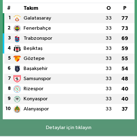
#
Takım
O
P
1
Galatasaray
33
77
2
Fenerbahçe
33
73
3
Trabzonspor
33
69
4
Beşiktaş
33
59
5
Göztepe
33
55
6
Başakşehir
33
54
7
Samsunspor
33
48
8
Rizespor
33
40
9
Konyaspor
33
40
10
Alanyaspor
33
37
Detaylar için tıklayın