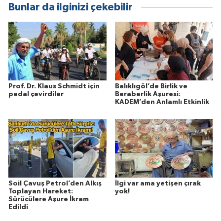
Bunlar da ilginizi çekebilir
Prof. Dr. Klaus Schmidt için
Balıklıgöl’de Birlik ve
pedal çevirdiler
Beraberlik Aşuresi:
KADEM’den Anlamlı Etkinlik
Soil Çavuş Petrol’den Alkış
İlgi var ama yetişen çırak
Toplayan Hareket:
yok!
Sürücülere Aşure İkram
Edildi