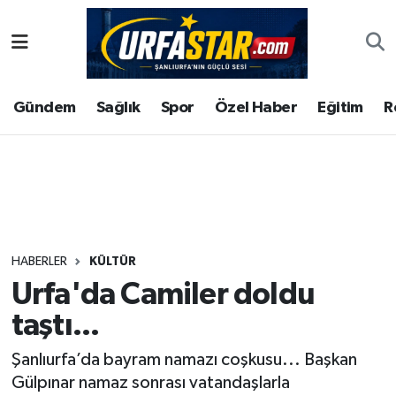
ASAYİS
Şanlıurfa Nöbetçi Eczaneler
Gündem
Sağlık
Spor
Özel Haber
Eğitim
R
ÇEVRE
Şanlıurfa Hava Durumu
DUNYA
Şanlıurfa Namaz Vakitleri
Eğitim
Şanlıurfa Trafik Yoğunluk Haritası
Ekonomi
Süper Lig Puan Durumu ve Fikstür
HABERLER
KÜLTÜR
Urfa'da Camiler doldu
Gündem
Tüm Manşetler
taştı...
Kültür
Son Dakika Haberleri
Şanlıurfa’da bayram namazı coşkusu... Başkan
Gülpınar namaz sonrası vatandaşlarla
Magazin
Haber Arşivi