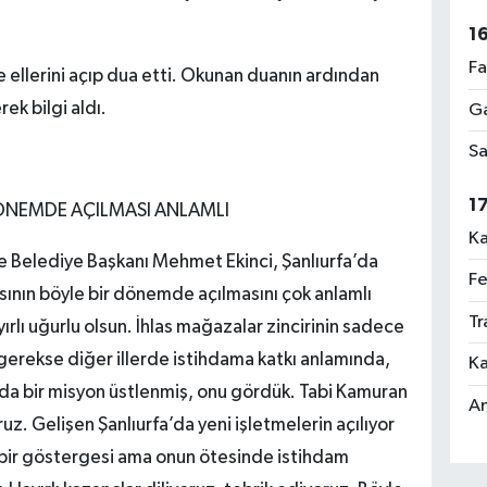
1
Fa
kte ellerini açıp dua etti. Okunan duanın ardından
ek bilgi aldı.
Ga
Sa
1
 DÖNEMDE AÇILMASI ANLAMLI
Ka
ye Belediye Başkanı Mehmet Ekinci, Şanlıurfa’da
Fe
ının böyle bir dönemde açılmasını çok anlamlı
Tr
rlı uğurlu olsun. İhlas mağazalar zincirinin sadece
 gerekse diğer illerde istihdama katkı anlamında,
Ka
nda bir misyon üstlenmiş, onu gördük. Tabi Kamuran
An
ruz. Gelişen Şanlıurfa’da yeni işletmelerin açılıyor
n bir göstergesi ama onun ötesinde istihdam