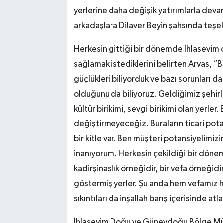
yerlerine daha değişik yatırımlarla de
arkadaşlara Dilaver Beyin şahsında teşe
Herkesin gittiği bir dönemde İhlasevim
sağlamak istediklerini belirten Arvas, “Bi
güçlükleri biliyorduk ve bazı sorunları da
olduğunu da biliyoruz. Geldiğimiz şehirl
kültür birikimi, sevgi birikimi olan yerler.
değiştirmeyeceğiz. Buraların ticari pot
bir kitle var. Ben müşteri potansiyelimi
inanıyorum. Herkesin çekildiği bir dö
kadirşinaslık örneğidir, bir vefa örneğid
göstermiş yerler. Şu anda hem vefamız he
sıkıntıları da inşallah barış içerisinde 
İhlasevim Doğu ve Güneydoğu Bölge Mü