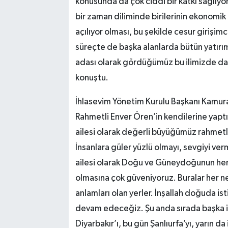
konusunda da çok ciddi bir katkı sağlıyor.
bir zaman diliminde birilerinin ekonomik
açılıyor olması, bu şekilde cesur girişimc
süreçte de başka alanlarda bütün yatırımc
adası olarak gördüğümüz bu ilimizde da
konuştu.
İhlasevim Yönetim Kurulu Başkanı Kamura
Rahmetli Enver Ören’in kendilerine yaptı
ailesi olarak değerli büyüğümüz rahmetli 
İnsanlara güler yüzlü olmayı, sevgiyi ver
ailesi olarak Doğu ve Güneydoğunun hem
olmasına çok güveniyoruz. Buralar her ne k
anlamları olan yerler. İnşallah doğuda i
devam edeceğiz. Şu anda sırada başka ille
Diyarbakır’ı, bu gün Şanlıurfa’yı, yarın