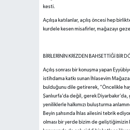
kesti.
Açılışa katılanlar, açılış öncesi hep birli
kurdele kesen misafirler, mağazayı gezer
BİRİLERİNİN KRİZDEN BAHSETTİĞİ BİR
Açılış sonrası bir konuşma yapan Eyyübi
istihdama katkı sunan İhlasevim Mağazas
bulduğunu dile getirerek, ”Öncelikle hayı
Şanlıurfa’da değil, gerek Diyarbakır’da,
yeniliklerle halkımızı buluşturma anlamı
Beyin şahsında İhlas ailesini tebrik ediyo
olması bir yerde bizim de geliştiğimizi