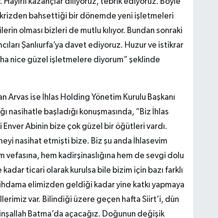
 Hayırlı kazançlar diliyoruz, tebrik ediyoruz. Böyle
 krizden bahsettiği bir dönemde yeni işletmeleri
ilerin olması bizleri de mutlu kılıyor. Bundan sonraki
ıları Şanlıurfa’ya davet ediyoruz. Huzur ve istikrar
ha nice güzel işletmelere diyorum” şeklinde
n Arvas ise İhlas Holding Yönetim Kurulu Başkanı
ğı nasihatle başladığı konuşmasında, ”Biz İhlas
Enver Abinin bize çok güzel bir öğütleri vardı.
meyi nasihat etmişti bize. Biz şu anda İhlasevim
 vefasına, hem kadirşinaslığına hem de sevgi dolu
adar ticari olarak kurulsa bile bizim için bazı farklı
stihdama elimizden geldiği kadar yine katkı yapmaya
rimiz var. Bilindiği üzere geçen hafta Siirt’i, dün
 da inşallah Batma’da açacağız. Doğunun değişik