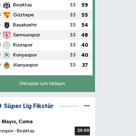
4
Beşiktaş
33
59
5
Göztepe
33
55
6
Başakşehir
33
54
7
Samsunspor
33
48
8
Rizespor
33
40
9
Konyaspor
33
40
0
Alanyaspor
33
37
Detaylar için tıklayın
Süper Lig Fikstür
5 Mayıs, Cuma
zespor - Beşiktaş
20:00