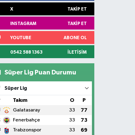
X
TAKIP ET
INSTAGRAM
TAKIP ET
YOUTUBE
ABONE OL
0542 588 1363
İLETIŞIM
Süper Lig Puan Durumu
Süper Lig
#
Takım
O
P
1
Galatasaray
33
77
2
Fenerbahçe
33
73
3
Trabzonspor
33
69