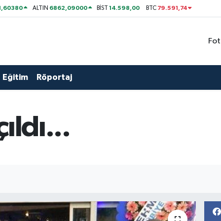
1,60380
6862,09000
14.598,00
79.591,74
ALTIN
BİST
BTC
Fot
Eğitim
Röportaj
ıldı...