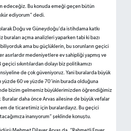
vam edeceğiz. Bu konuda emeği geçen bütün
kkür ediyorum” dedi.
 olarak Doğu ve Güneydoğu’da istihdama katkı
z buraları açma analizleri yaparken tabi ki bazı
 biliyorduk ama bu güçlüklerin, bu sorunların geçici
er asırlardır medeniyetlere ev sahipliği yapmış ve
 B geçici sıkıntılardan dolayı biz politikamızı
ansiyeline de çok güveniyoruz. Yani buralarda büyük
zin yüzde 60 ve yüzde 70’inin burada olduğuna
nemde bizim gelmemiz büyüklerimizden öğrendiğimiz
ir. Buralar daha önce Arvas ailesine de büyük vefalar
m de ticaretimiz için buralardayız. Bu geçici
atlatacağımıza inanıyorum” şeklinde konuştu.
dürü Mehmet Dilaver Arvas da, “Rahmetli Enver