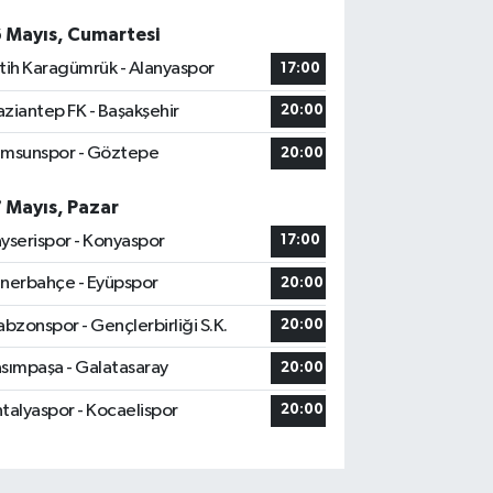
6 Mayıs, Cumartesi
tih Karagümrük - Alanyaspor
17:00
ziantep FK - Başakşehir
20:00
msunspor - Göztepe
20:00
7 Mayıs, Pazar
yserispor - Konyaspor
17:00
nerbahçe - Eyüpspor
20:00
abzonspor - Gençlerbirliği S.K.
20:00
sımpaşa - Galatasaray
20:00
talyaspor - Kocaelispor
20:00