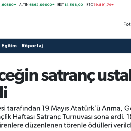
1,60380
6862,09000
14.598,00
79.591,74
ALTIN
BİST
BTC
Fot
Eğitim
Röportaj
ceğin satranç ustal
di
esi tarafından 19 Mayıs Atatürk’ü Anma, G
 Haftası Satranç Turnuvası sona erdi. 180
enlere düzenlenen törenle ödülleri verild