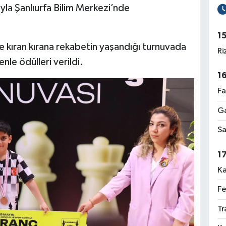
yla Şanlıurfa Bilim Merkezi’nde
1
ve kıran kırana rekabetin yaşandığı turnuvada
Ri
le ödülleri verildi.
1
Fa
Ga
Sa
1
Ka
Fe
Tr