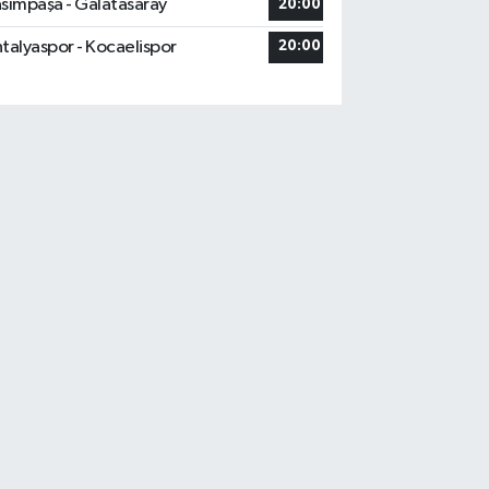
sımpaşa - Galatasaray
20:00
talyaspor - Kocaelispor
20:00