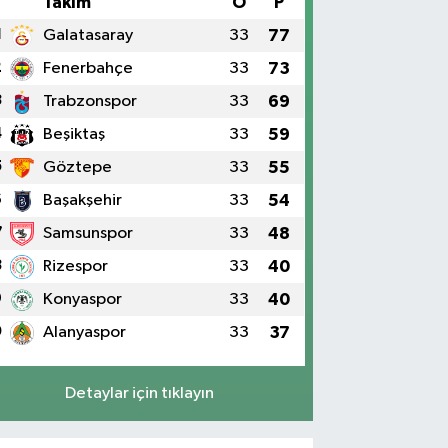
#
Takım
O
P
1
Galatasaray
33
77
2
Fenerbahçe
33
73
3
Trabzonspor
33
69
4
Beşiktaş
33
59
5
Göztepe
33
55
6
Başakşehir
33
54
7
Samsunspor
33
48
8
Rizespor
33
40
9
Konyaspor
33
40
0
Alanyaspor
33
37
Detaylar için tıklayın