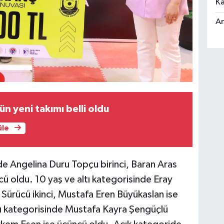
Ka
An
ün yeni takımı belli oldu
üle
de Angelina Duru Topçu birinci, Baran Aras
cü oldu. 10 yaş ve altı kategorisinde Eray
 Sürücü ikinci, Mustafa Eren Büyükaslan ise
ltı kategorisinde Mustafa Kayra Şengüçlü