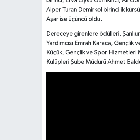
birinci, Erva Öykü Gün ikinci, Ali 
Alper Turan Demirkol birincilik kürsü
Aşar ise üçüncü oldu.
Dereceye girenlere ödülleri, Şanlıu
Yardımcısı Emrah Karaca, Gençlik 
Küçük, Gençlik ve Spor Hizmetleri Mü
Kulüpleri Şube Müdürü Ahmet Baldem