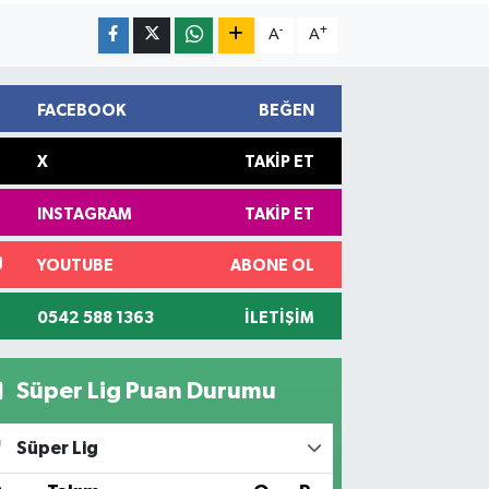
-
+
A
A
FACEBOOK
BEĞEN
X
TAKIP ET
INSTAGRAM
TAKIP ET
YOUTUBE
ABONE OL
0542 588 1363
İLETIŞIM
Süper Lig Puan Durumu
Süper Lig