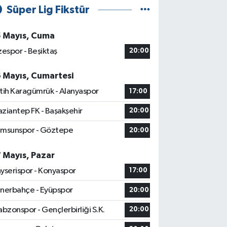
Süper Lig Fikstür
5 Mayıs, Cuma
zespor - Beşiktaş
20:00
6 Mayıs, Cumartesi
tih Karagümrük - Alanyaspor
17:00
ziantep FK - Başakşehir
20:00
msunspor - Göztepe
20:00
7 Mayıs, Pazar
yserispor - Konyaspor
17:00
nerbahçe - Eyüpspor
20:00
abzonspor - Gençlerbirliği S.K.
20:00