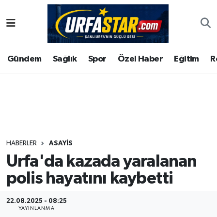
ASAYİS
Şanlıurfa Nöbetçi Eczaneler
Gündem
Sağlık
Spor
Özel Haber
Eğitim
R
ÇEVRE
Şanlıurfa Hava Durumu
DUNYA
Şanlıurfa Namaz Vakitleri
Eğitim
Şanlıurfa Trafik Yoğunluk Haritası
Ekonomi
Süper Lig Puan Durumu ve Fikstür
HABERLER
ASAYİS
Urfa'da kazada yaralanan
Gündem
Tüm Manşetler
polis hayatını kaybetti
Kültür
Son Dakika Haberleri
22.08.2025 - 08:25
Magazin
Haber Arşivi
YAYINLANMA