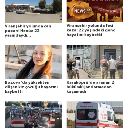
Viranşehir yolunda feci
Viranşehir yolunda can
kaza: 22 yaşındaki genç
pazarı! Henüz 22
hayatını kaybetti
yaşındaydı…
Bozova'da yüksekten
Karaköprü'de aranan 2
düşen kız çocuğu hayatını
hükümlü jandarmadan
kaybetti
kaçamadı