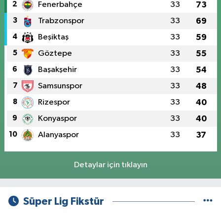
2
Fenerbahçe
33
73
3
Trabzonspor
33
69
4
Beşiktaş
33
59
5
Göztepe
33
55
6
Başakşehir
33
54
7
Samsunspor
33
48
8
Rizespor
33
40
9
Konyaspor
33
40
10
Alanyaspor
33
37
Detaylar için tıklayın
Süper Lig Fikstür