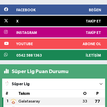
FACEBOOK
BEĞEN
X
TAKIP ET
INSTAGRAM
TAKIP ET
YOUTUBE
ABONE OL
0542 588 1363
İLETIŞIM
Süper Lig Puan Durumu
Süper Lig
#
Takım
O
P
1
Galatasaray
33
77