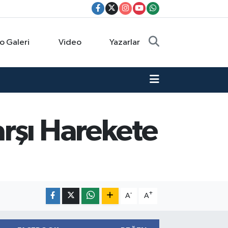
o Galeri
Video
Yazarlar
rşı Harekete
-
+
A
A