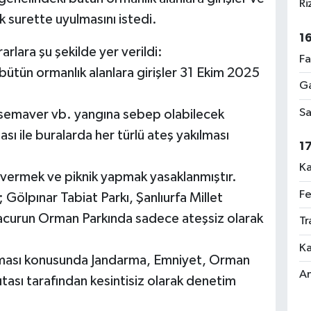
Ri
ak surette uyulmasını istedi.
1
rlara şu şekilde yer verildi:
Fa
an bütün ormanlık alanlara girişler 31 Ekim 2025
Ga
Sa
 semaver vb. yangına sebep olabilecek
sı ile buralarda her türlü ateş yakılması
1
Ka
 vermek ve piknik yapmak yasaklanmıştır.
Fe
an; Gölpınar Tabiat Parkı, Şanlıurfa Millet
curun Orman Parkında sadece ateşsiz olarak
Tr
Ka
ulması konusunda Jandarma, Emniyet, Orman
An
tası tarafından kesintisiz olarak denetim