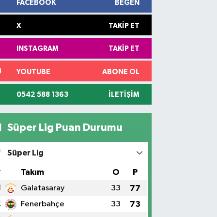
FACEBOOK
BEĞEN
X
TAKIP ET
INSTAGRAM
TAKIP ET
YOUTUBE
ABONE OL
0542 588 1363
İLETIŞIM
Süper Lig Puan Durumu
Süper Lig
#
Takım
O
P
1
Galatasaray
33
77
2
Fenerbahçe
33
73