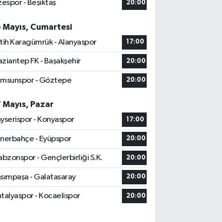
zespor - Beşiktaş
20:00
6 Mayıs, Cumartesi
tih Karagümrük - Alanyaspor
17:00
ziantep FK - Başakşehir
20:00
msunspor - Göztepe
20:00
7 Mayıs, Pazar
yserispor - Konyaspor
17:00
nerbahçe - Eyüpspor
20:00
abzonspor - Gençlerbirliği S.K.
20:00
sımpaşa - Galatasaray
20:00
talyaspor - Kocaelispor
20:00