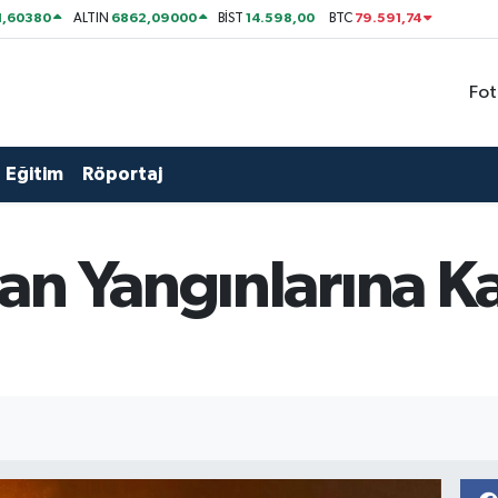
1,60380
6862,09000
14.598,00
79.591,74
ALTIN
BİST
BTC
Fot
Eğitim
Röportaj
n Yangınlarına Ka