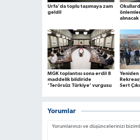
Urfa'da toplu taşımaya zam
Okullard
geldi!
önlemleri
alınacak
MGK toplantısı sona erdi! 8
Yeniden
maddelik bildiride
Rekreasy
‘Terörsüz Türkiye’ vurgusu
Sert Çıkı
Yorumlar