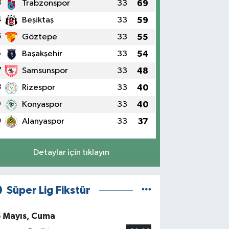
3
Trabzonspor
33
69
4
Beşiktaş
33
59
5
Göztepe
33
55
6
Başakşehir
33
54
7
Samsunspor
33
48
8
Rizespor
33
40
9
Konyaspor
33
40
0
Alanyaspor
33
37
Detaylar için tıklayın
Süper Lig Fikstür
5 Mayıs, Cuma