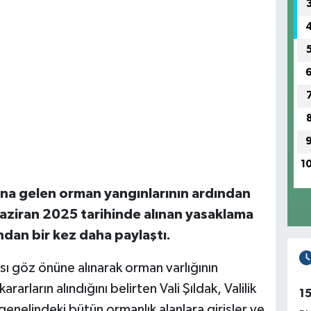
1
dana gelen orman yangınlarının ardından
 Haziran 2025 tarihinde alınan yasaklama
ndan bir kez daha paylaştı.
sı göz önüne alınarak orman varlığının
arların alındığını belirten Vali Şıldak, Valilik
1
genelindeki bütün ormanlık alanlara girişler ve