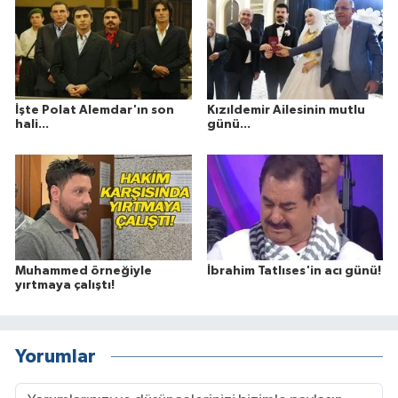
İşte Polat Alemdar'ın son
Kızıldemir Ailesinin mutlu
hali...
günü...
Muhammed örneğiyle
İbrahim Tatlıses'in acı günü!
yırtmaya çalıştı!
Yorumlar