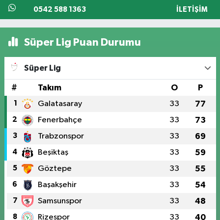
0542 588 1363
İLETIŞIM
Süper Lig Puan Durumu
Süper Lig
#
Takım
O
P
1
Galatasaray
33
77
2
Fenerbahçe
33
73
3
Trabzonspor
33
69
4
Beşiktaş
33
59
5
Göztepe
33
55
6
Başakşehir
33
54
7
Samsunspor
33
48
8
Rizespor
33
40