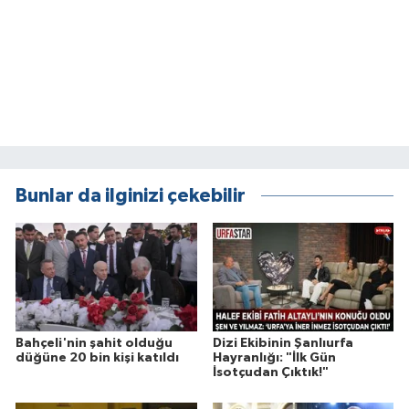
Bunlar da ilginizi çekebilir
Bahçeli'nin şahit olduğu
Dizi Ekibinin Şanlıurfa
düğüne 20 bin kişi katıldı
Hayranlığı: "İlk Gün
İsotçudan Çıktık!"