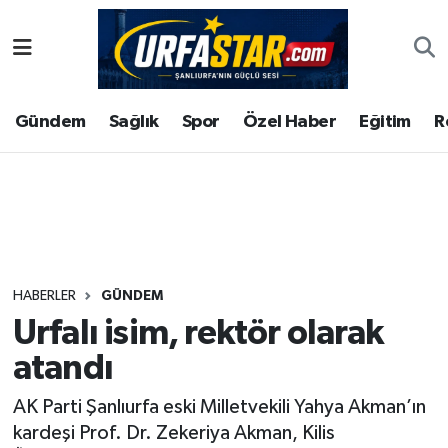
ASAYİS
Şanlıurfa Nöbetçi Eczaneler
Gündem
Sağlık
Spor
Özel Haber
Eğitim
R
ÇEVRE
Şanlıurfa Hava Durumu
DUNYA
Şanlıurfa Namaz Vakitleri
Eğitim
Şanlıurfa Trafik Yoğunluk Haritası
Ekonomi
Süper Lig Puan Durumu ve Fikstür
HABERLER
GÜNDEM
Urfalı isim, rektör olarak
Gündem
Tüm Manşetler
atandı
Kültür
Son Dakika Haberleri
AK Parti Şanlıurfa eski Milletvekili Yahya Akman’ın
kardeşi Prof. Dr. Zekeriya Akman, Kilis
Magazin
Haber Arşivi