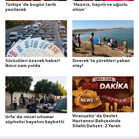
Türkiye'de bugün tarih
'Hazırız, hayırlı ve uğurlu
yazılacak
olsun'
Sürücüleri üzecek haber!
Siverek'te yürekleri yakan
İkinci zam yolda
olay!
Viranşehir'de Devlet
Urfa'da cinsel istismar
Hastanesi Bahçesinde
şüphelisi hayatını kaybetti
Silahlı Dehşet: 2 Yaralı