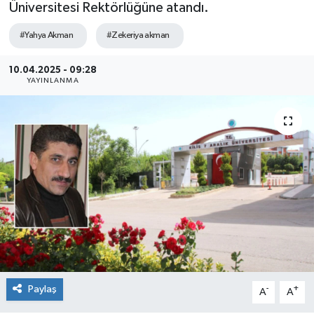
Üniversitesi Rektörlüğüne atandı.
#Yahya Akman
#Zekeriya akman
10.04.2025 - 09:28
YAYINLANMA
Paylaş
-
+
A
A