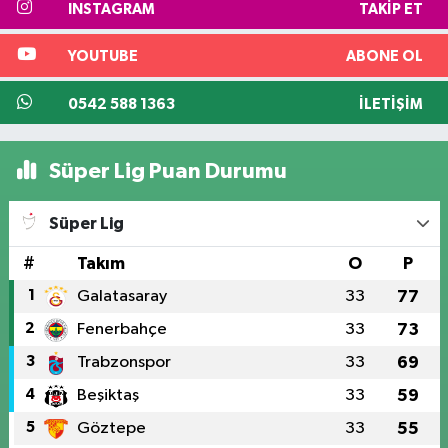
INSTAGRAM
TAKIP ET
YOUTUBE
ABONE OL
0542 588 1363
İLETIŞIM
Süper Lig Puan Durumu
Süper Lig
#
Takım
O
P
1
Galatasaray
33
77
2
Fenerbahçe
33
73
3
Trabzonspor
33
69
4
Beşiktaş
33
59
5
Göztepe
33
55