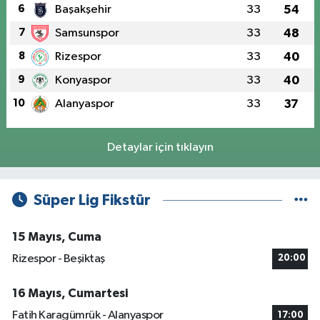
6
Başakşehir
33
54
7
Samsunspor
33
48
8
Rizespor
33
40
9
Konyaspor
33
40
10
Alanyaspor
33
37
Detaylar için tıklayın
Süper Lig Fikstür
15 Mayıs, Cuma
Rizespor - Beşiktaş
20:00
16 Mayıs, Cumartesi
Fatih Karagümrük - Alanyaspor
17:00