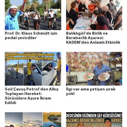
Prof. Dr. Klaus Schmidt için
Balıklıgöl’de Birlik ve
pedal çevirdiler
Beraberlik Aşuresi:
KADEM’den Anlamlı Etkinlik
Soil Çavuş Petrol’den Alkış
İlgi var ama yetişen çırak
Toplayan Hareket:
yok!
Sürücülere Aşure İkram
Edildi