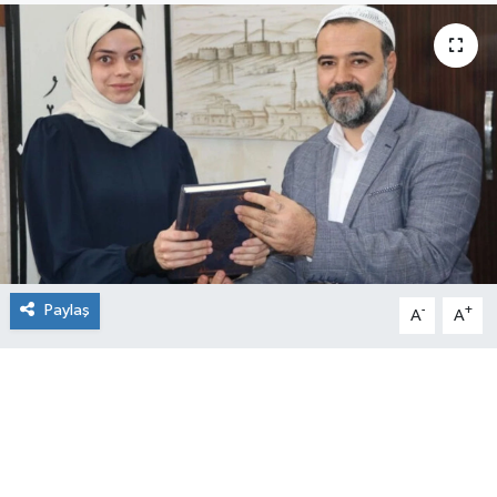
Paylaş
-
+
A
A