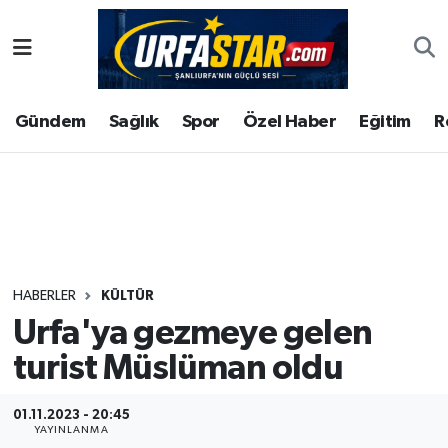
ASAYİS
Şanlıurfa Nöbetçi Eczaneler
Gündem
Sağlık
Spor
Özel Haber
Eğitim
R
ÇEVRE
Şanlıurfa Hava Durumu
DUNYA
Şanlıurfa Namaz Vakitleri
Eğitim
Şanlıurfa Trafik Yoğunluk Haritası
Ekonomi
Süper Lig Puan Durumu ve Fikstür
HABERLER
KÜLTÜR
Urfa'ya gezmeye gelen
Gündem
Tüm Manşetler
turist Müslüman oldu
Kültür
Son Dakika Haberleri
01.11.2023 - 20:45
Magazin
Haber Arşivi
YAYINLANMA