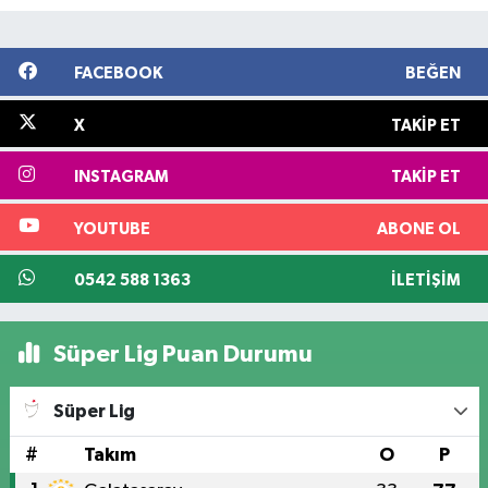
FACEBOOK
BEĞEN
X
TAKIP ET
INSTAGRAM
TAKIP ET
YOUTUBE
ABONE OL
0542 588 1363
İLETIŞIM
Süper Lig Puan Durumu
Süper Lig
#
Takım
O
P