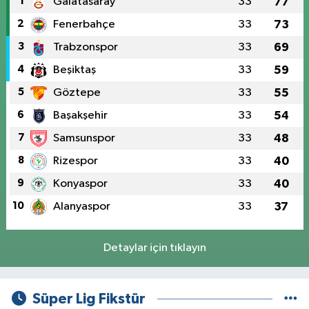
1
Galatasaray
33
77
2
Fenerbahçe
33
73
3
Trabzonspor
33
69
4
Beşiktaş
33
59
5
Göztepe
33
55
6
Başakşehir
33
54
7
Samsunspor
33
48
8
Rizespor
33
40
9
Konyaspor
33
40
10
Alanyaspor
33
37
Detaylar için tıklayın
Süper Lig Fikstür